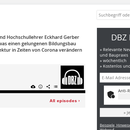
DBZ 
und Hochschullehrer Eckhard Gerber
was einen gelungenen Bildungsbau
ektur in Zeiten von Corona verändern
» Relevante New
und Baupraxis
» wöchentlich
» Kostenlos un
Anti-R
» J
Beispiele, Hinweis
Widerruf