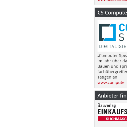
CS Computer
„Computer Spez
im Jahr über d
Bauen und spri
fachübergreife
Tätigen an.
www.computer-
Anbieter fi