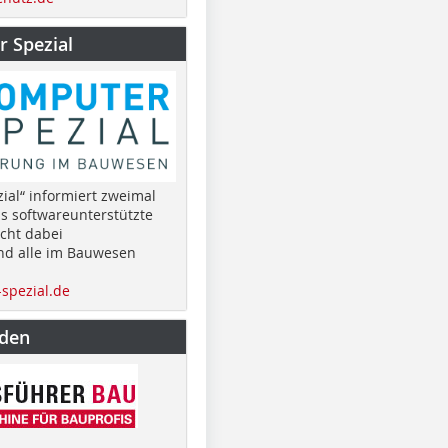
 Spezial
ial“ informiert zweimal
as softwareunterstützte
cht dabei
nd alle im Bauwesen
spezial.de
nden