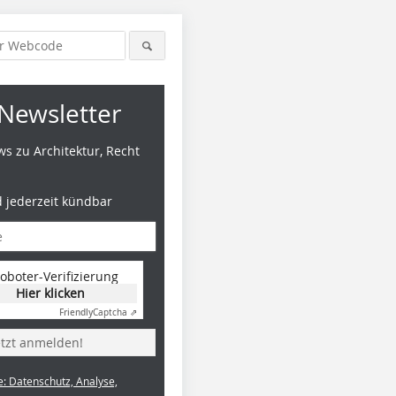
Newsletter
s zu Architektur, Recht
d jederzeit kündbar
oboter-Verifizierung
Hier klicken
Friendly
Captcha ⇗
etzt anmelden!
e: Datenschutz, Analyse,