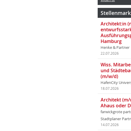
Stellenmark
Architekt:in 
entwurfsstar
Ausführungsp
Hamburg
Henke & Partner
22.07.2026
Wiss. Mitarbei
und Städteba
(m/w/d)
HafenCity Univer
18.07.2026
Architekt (m/
Ahaus oder 
farwickgrote par
Stadtplaner Par
14.07.2026