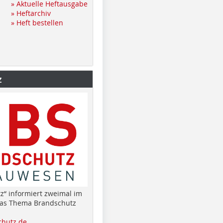
» Aktuelle Heftausgabe
» Heftarchiv
» Heft bestellen
z
z“ informiert zweimal im
das Thema Brandschutz
hutz.de