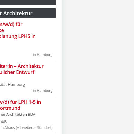
t Architektur
(m/w/d) für
ke
lanung LPH5 in
in Hamburg
ter:in – Architektur
ulicher Entwurf
sität Hamburg
in Hamburg
w/d) für LPH 1-5 in
Dortmund
tner Architekten BDA
tmbB
in Ahaus (+1 weiterer Standort)