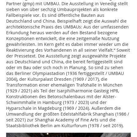
Partner (gmp) mit UMBAU. Die Ausstellung in Venedig stellt
sieben von über sechzig Umbauprojekten als konkrete
Fallbeispiele vor. Es sind öffentliche Bauten aus
Deutschland und China. Beispielhaft zeigt die Auswahl die
architektonische Praxis des UMBAUs: Aus der umfassenden
Erkundung heraus werden auf den Bestand bezogene
Konzeptionen entwickelt, die eine zeitgemäße Nutzung
gewährleisten. Im Kern geht es dabei immer wieder um die
Reaktivierung des Vorhandenen in all seiner Vielfalt.“ Soweit
der Pressetext. Die Ausstellung zeigt ausgewählte Projekte
aus Deutschland und China, die bereit fertiggestellt sind
oder im Bau oder sich noch in Planung. So sind zu sehen
das Berliner Olympiastadion (1936 fertiggestellt / UMBAU
2004), der Kulturpalast Dresden (1969 / 2017), die
Transformation einer ehemaligen Trafohalle in München
(1929 / 2021) als Teil der Isarphilharmonie Gasteig HP8,
Konstruktionen des Betonschalenbaus mit der Alster-
Schwimmhalle in Hamburg (1973 / 2023) und der
Hyparschale in Magdeburg (1969 / 2024). Außerdem die
Umwandlung der größten Edelstahlfabrik Shanghais (1986 /
seit 2021) zur Shanghai Academy of Fine Arts und die
Staatsbibliothek Berlin am Kulturforum (1978 / seit 2019).