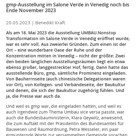
gmp-Ausstellung im Salone Verde in Venedig noch bis
Ende November 2023
20.05.2023 |
Benedikt Kraft
Als am 18. Mai 2023 die Ausstellung UMBAU.Nonstop
Transformation im Salone Verde in Venedig eröffnet wurde,
war es sehr voll. Aus zweierlei Gründen. Zum einen ist der
Ort – eine wunderbare Oase der Ruhe und der
Konzentration mitten in Venedig – nicht der größte: Zwei
den beiden länglichen Ausstellungsräumen liegt ein etwa
ebenso großer, langgestreckter Hof, fertig. Dann hatte das
ausstellende Büro, gmp, sämtliche Prominenz eingeladen.
Von Bauherrnseite (auch chinesische Delegationen waren
vor Ort), von Kollegen- und Verbändeseite, der Baukultur
und denen, die sich der Baukultur zugehörig fühlen. Und
ja, die Presse war auch da.
Und weil es gmp war, die eingeladen hatten, und weil es
auch irgendwie zum Thema Umbau vice versa passte, war
auch die Bundesbauministerin, Klara Geywitz, anwesend,
die zum Auftakt mit der Präsidentin des Bundesamtes für
Bauwesen und Raumordnung, Petra Wesseler, ein paar
ermunternde Worte zur versammelten Gemeinde sprachen.