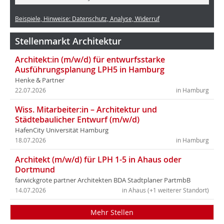
Beispiele, Hinweise: Datenschutz, Analyse, Widerruf
Stellenmarkt Architektur
Architekt:in (m/w/d) für entwurfsstarke
Ausführungsplanung LPH5 in Hamburg
Henke & Partner
22.07.2026
in Hamburg
Wiss. Mitarbeiter:in – Architektur und
Städtebaulicher Entwurf (m/w/d)
HafenCity Universität Hamburg
18.07.2026
in Hamburg
Architekt (m/w/d) für LPH 1-5 in Ahaus oder
Dortmund
farwickgrote partner Architekten BDA Stadtplaner PartmbB
14.07.2026
in Ahaus (+1 weiterer Standort)
Mehr Stellen