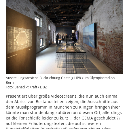
Ausstellungsansicht, Blickrichtung Gasteig HP8 zum Olympiastadion
Berlin
Foto: Benedikt Kraft / DBZ
Präsentiert über große Videoscreens, die nun auch einmal
den Abriss von Bestandsteilen zeigen, die Ausschnitte aus
dem Musikprogramm in München zu Klingen bringen (hier
könnte man stundenlang zuhören an diesem Ort, allerdings
ist die Tonschleife leider zu kurz … der GEMA geschuldet!?),
auf kleinen Erläuterungstexten, die auf schweren
Kunststoffplatten (quadratisch!) aufgebraucht wurden,