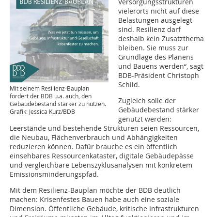
Versorgungsstrukturen
vielerorts nicht auf diese
Belastungen ausgelegt
sind. Resilienz darf
deshalb kein Zusatzthema
bleiben. Sie muss zur
Grundlage des Planens
und Bauens werden“, sagt
BDB-Präsident Christoph
Schild.
Mit seinem Resilienz-Bauplan
fordert der BDB u.a. auch, den
Zugleich solle der
Gebäudebestand stärker zu nutzen.
Gebäudebestand stärker
Grafik: Jessica Kurz/BDB
genutzt werden:
Leerstände und bestehende Strukturen seien Ressourcen,
die Neubau, Flächenverbrauch und Abhängigkeiten
reduzieren können. Dafür brauche es ein öffentlich
einsehbares Ressourcenkataster, digitale Gebäudepässe
und vergleichbare Lebenszyklusanalysen mit konkretem
Emissionsminderungspfad.
Mit dem Resilienz-Bauplan möchte der BDB deutlich
machen: Krisenfestes Bauen habe auch eine soziale
Dimension. Öffentliche Gebäude, kritische Infrastrukturen