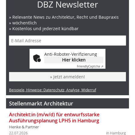
DBZ Newsletter
» Relevante News zu Architektur, Recht und Baupraxis
» wöchentlich
» Kostenlos und jederzeit kündbar
Anti-Roboter-Verifizierung
Hier klicken
Friendly
Captcha ⇗
» Jetzt anmelden!
Beispiele, Hinweise: Datenschutz, Analyse, Widerruf
Stellenmarkt Architektur
Architekt:in (m/w/d) für entwurfsstarke
Ausführungsplanung LPH5 in Hamburg
Henke & Partner
22.07.2026
in Hamburg