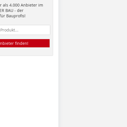
 als 4.000 Anbieter im
R BAU - der
ür Bauprofis!
nbieter finden!