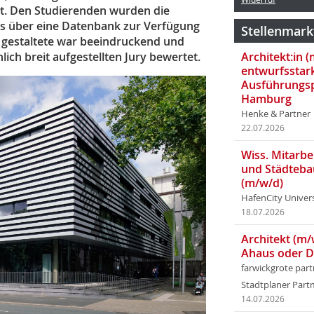
st. Den Studierenden wurden die
ns über eine Datenbank zur Verfügung
Stellenmark
 gestaltete war beeindruckend und
ich breit aufgestellten Jury bewertet.
Architekt:in 
entwurfsstar
Ausführungsp
Hamburg
Henke & Partner
22.07.2026
Wiss. Mitarbei
und Städteba
(m/w/d)
HafenCity Univer
18.07.2026
Architekt (m/
Ahaus oder 
farwickgrote par
Stadtplaner Par
14.07.2026