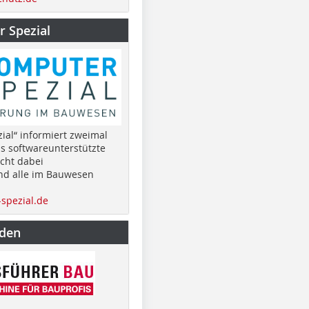
 Spezial
ial“ informiert zweimal
as softwareunterstützte
cht dabei
nd alle im Bauwesen
spezial.de
nden