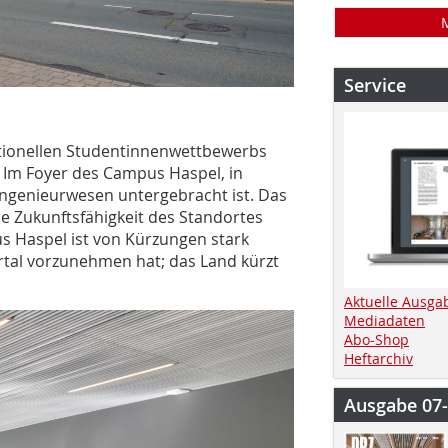
Service
itionellen Studentinnenwettbewerbs
26. Im Foyer des Campus Haspel, in
ingenieurwesen untergebracht ist. Das
ie Zukunftsfähigkeit des Standortes
s Haspel ist von Kürzungen stark
rtal vorzunehmen hat; das Land kürzt
Aktuelle Ausga
Mediadaten
Abo-Shop
Heftarchiv
Ausgabe 07