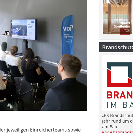
Brandschut
„BS Brandschut
Jahr rund um 
am Bau.
der jeweiligen Einreicherteams sowie
www.bsbrandsc