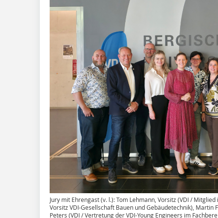
Jury mit Ehrengast (v. l.): Tom Lehmann, Vorsitz (VDI / Mitglied
Vorsitz VDI-Gesellschaft Bauen und Gebäudetechnik), Martin Fül
Peters (VDI / Vertretung der VDI-Young Engineers im Fachberei