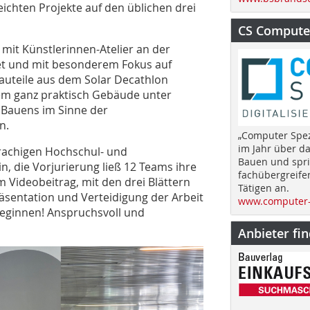
eichten Projekte auf den üblichen drei
CS Computer
mit Künstlerinnen-Atelier an der
tet und mit besonderem Fokus auf
 Bauteile aus dem Solar Decathlon
em ganz praktisch Gebäude unter
Bauens im Sinne der
n.
„Computer Spez
im Jahr über d
prachigen Hochschul- und
Bauen und spri
in, die Vorjurierung ließ 12 Teams ihre
fachübergreife
 Videobeitrag, mit den drei Blättern
Tätigen an.
Präsentation und Verteidigung der Arbeit
www.computer-
eginnen! Anspruchsvoll und
Anbieter fi