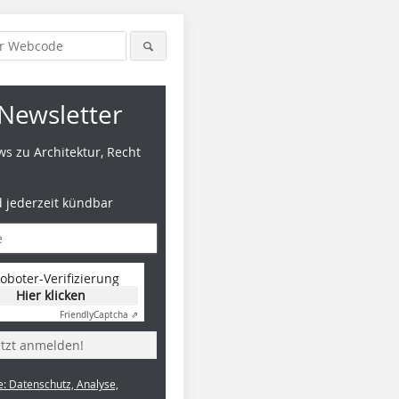
Newsletter
s zu Architektur, Recht
d jederzeit kündbar
oboter-Verifizierung
Hier klicken
Friendly
Captcha ⇗
etzt anmelden!
e: Datenschutz, Analyse,