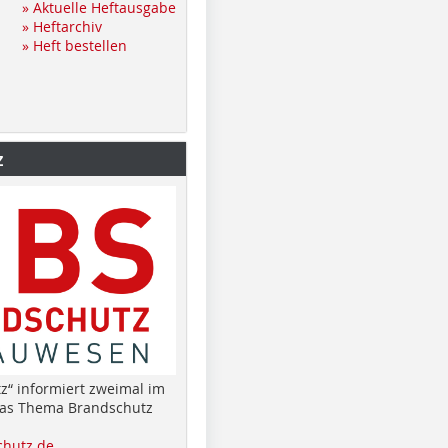
» Aktuelle Heftausgabe
» Heftarchiv
» Heft bestellen
z
z“ informiert zweimal im
das Thema Brandschutz
hutz.de