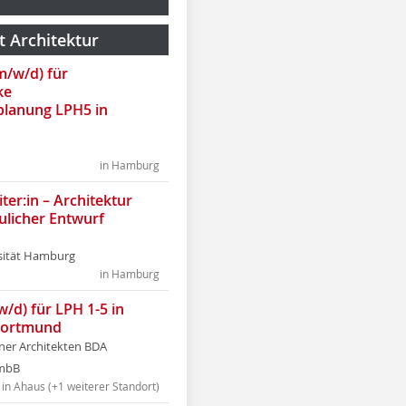
t Architektur
(m/w/d) für
ke
lanung LPH5 in
in Hamburg
ter:in – Architektur
ulicher Entwurf
sität Hamburg
in Hamburg
w/d) für LPH 1-5 in
Dortmund
tner Architekten BDA
tmbB
in Ahaus (+1 weiterer Standort)