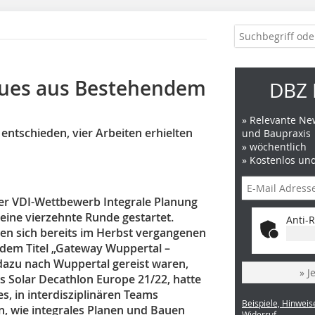
eues aus Bestehendem
DBZ 
» Relevante New
entschieden, vier Arbeiten erhielten
und Baupraxis
» wöchentlich
» Kostenlos un
 der VDI-Wettbewerb Integrale Planung
seine vierzehnte Runde gestartet.
Anti-R
en sich bereits im Herbst vergangenen
 dem Titel „Gateway Wuppertal –
dazu nach Wuppertal gereist waren,
» J
s Solar Decathlon Europe 21/22, hatte
, in interdisziplinären Teams
Beispiele, Hinweis
n, wie integrales Planen und Bauen
Widerruf