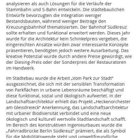
analysieren als auch Lösungen für die Verläufe der
Stammbahn und S-Bahn entwickeln. Die städtebaulichen
Entwürfe bevorzugten die Integration weniger
Bestandsbauten, während weniger Beiträge den
Kreuzungsbahnhof thematisierten. Der Bahnhof Südkreuz
sollte erhalten und funktional erweitert werden. Dieses Jahr
wurde für die Architektur kein Schinkelpreis vergeben, die
eingereichten Ansätze würden zwar interessante Konzepte
präsentieren, benötigten jedoch weitere Ausarbeitung. Das
kreative Potenzial wurde durch andere Preise gewürdigt, wie
der Diesing-Preis oder der Sonderpreis der Restauratoren
im Handwerk.
Im Städtebau wurde die Arbeit „Vom Park zur Stadt“
ausgezeichnet, die sich mit der sensiblen Transformation
von Parkflächen in urbane Lebensräume beschäftigt und
diese funktional, sozial und ökologisch aufwertet. In der
Landschaftsarchitektur erhielt das Projekt „Heckenorchester
am Gleisdreieck“ Anerkennung, das Landschaftsarchitektur
mit urbaner Biodiversität verbindet und eine neue
ökologisch und kulturell wertvolle Stadtlandschaft schafft.
Im Bereich des konstruktiven Ingenieurbaues wurde die
„Fahrradbrücke Berlin Südkreuz“ prämiert, die als Symbol
für die Mobilitätswende steht und umweltfreundliche