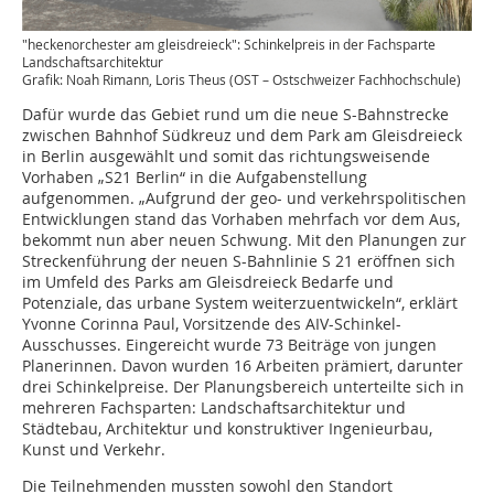
"heckenorchester am gleisdreieck": Schinkelpreis in der Fachsparte
Landschaftsarchitektur
Grafik: Noah Rimann, Loris Theus (OST – Ostschweizer Fachhochschule)
Dafür wurde das Gebiet rund um die neue S-Bahnstrecke
zwischen Bahnhof Südkreuz und dem Park am Gleisdreieck
in Berlin ausgewählt und somit das richtungsweisende
Vorhaben „S21 Berlin“ in die Aufgabenstellung
aufgenommen. „Aufgrund der geo- und verkehrspolitischen
Entwicklungen stand das Vorhaben mehrfach vor dem Aus,
bekommt nun aber neuen Schwung. Mit den Planungen zur
Streckenführung der neuen S-Bahnlinie S 21 eröffnen sich
im Umfeld des Parks am Gleisdreieck Bedarfe und
Potenziale, das urbane System weiterzuentwickeln“, erklärt
Yvonne Corinna Paul, Vorsitzende des AIV-Schinkel-
Ausschusses. Eingereicht wurde 73 Beiträge von jungen
Planerinnen. Davon wurden 16 Arbeiten prämiert, darunter
drei Schinkelpreise. Der Planungsbereich unterteilte sich in
mehreren Fachsparten: Landschaftsarchitektur und
Städtebau, Architektur und konstruktiver Ingenieurbau,
Kunst und Verkehr.
Die Teilnehmenden mussten sowohl den Standort