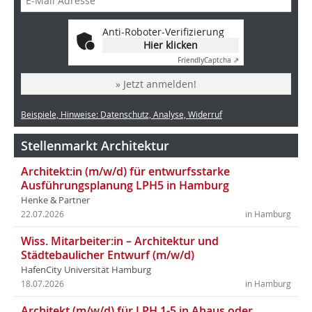
Anti-Roboter-Verifizierung
Hier klicken
Friendly
Captcha ⇗
» Jetzt anmelden!
Beispiele, Hinweise: Datenschutz, Analyse, Widerruf
Stellenmarkt Architektur
Architekt:in (m/w/d) für entwurfsstarke
Ausführungsplanung LPH5 in Hamburg
Henke & Partner
22.07.2026
in Hamburg
Wiss. Mitarbeiter:in – Architektur und
Städtebaulicher Entwurf (m/w/d)
HafenCity Universität Hamburg
18.07.2026
in Hamburg
Architekt (m/w/d) für LPH 1-5 in Ahaus oder