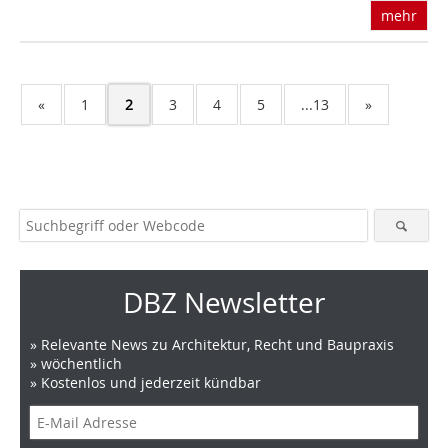
mehr
«
1
2
3
4
5
...13
»
DBZ Newsletter
» Relevante News zu Architektur, Recht und Baupraxis
» wöchentlich
» Kostenlos und jederzeit kündbar