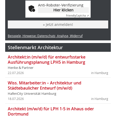
Anti-Roboter-Verifizierung
Hier klicken
Friendly
Captcha ⇗
» Jetzt anmelden!
Beispiele, Hinweise: Datenschutz, Analyse, Widerruf
Stellenmarkt Architektur
Architekt:in (m/w/d) für entwurfsstarke
Ausführungsplanung LPH5 in Hamburg
Henke & Partner
22.07.2026
in Hamburg
Wiss. Mitarbeiter:in – Architektur und
Städtebaulicher Entwurf (m/w/d)
HafenCity Universität Hamburg
18.07.2026
in Hamburg
Architekt (m/w/d) für LPH 1-5 in Ahaus oder
Dortmund