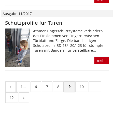
Ausgabe 11/2017
Schutzprofile für Türen
Athmer Fingerschutzsysteme verhindern
das Einklemmen von Fingern zwischen
Türblatt und Zarge. Die bandseitigen
Schutzprofile BD-18/ -20/ -23 für stumpfe
Türen mit Bändern für verstellbare...
mehr
«
1...
6
7
8
9
10
11
12
»