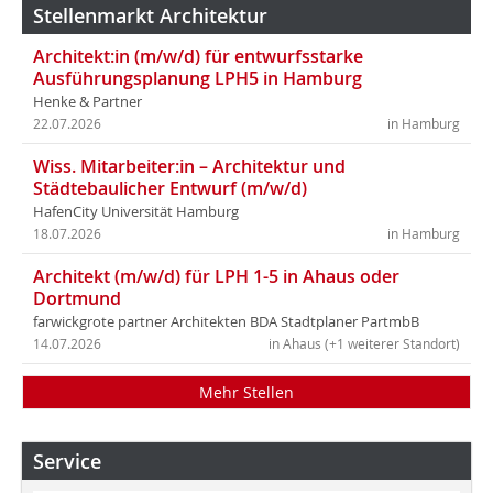
Stellenmarkt Architektur
Architekt:in (m/w/d) für entwurfsstarke
Ausführungsplanung LPH5 in Hamburg
Henke & Partner
22.07.2026
in Hamburg
Wiss. Mitarbeiter:in – Architektur und
Städtebaulicher Entwurf (m/w/d)
HafenCity Universität Hamburg
18.07.2026
in Hamburg
Architekt (m/w/d) für LPH 1-5 in Ahaus oder
Dortmund
farwickgrote partner Architekten BDA Stadtplaner PartmbB
14.07.2026
in Ahaus (+1 weiterer Standort)
Mehr Stellen
Service