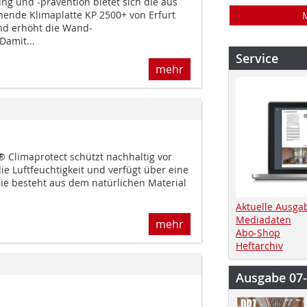
ng und -prävention bietet sich die aus
hende Klimaplatte KP 2500+ von Erfurt
 und erhöht die Wand­
Damit...
Service
mehr
® Climaprotect schützt nachhaltig vor
die Luftfeuchtigkeit und verfügt über eine
 besteht aus dem natürlichen Material
Aktuelle Ausga
Mediadaten
mehr
Abo-Shop
Heftarchiv
Ausgabe 07