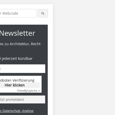
Newsletter
s zu Architektur, Recht
d jederzeit kündbar
oboter-Verifizierung
Hier klicken
Friendly
Captcha ⇗
etzt anmelden!
e: Datenschutz, Analyse,