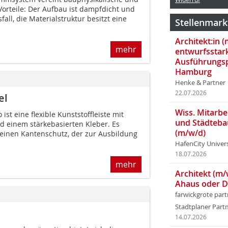
orteile: Der Aufbau ist dampfdicht und
all, die Materialstruktur besitzt eine
Stellenmark
Architekt:in 
mehr
entwurfsstar
Ausführungsp
Hamburg
Henke & Partner
22.07.2026
el
Wiss. Mitarbei
ist eine flexible Kunststoffleiste mit
und Städteba
 einem stärkebasierten Kleber. Es
(m/w/d)
 einen Kantenschutz, der zur Ausbildung
HafenCity Univer
18.07.2026
mehr
Architekt (m/
Ahaus oder 
farwickgrote par
Stadtplaner Par
14.07.2026