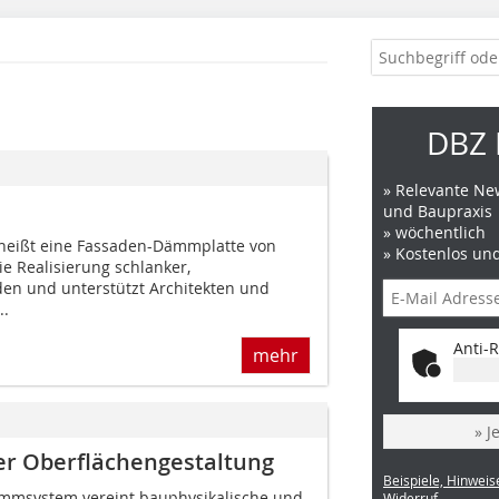
DBZ 
» Relevante New
und Baupraxis
» wöchentlich
 heißt eine Fassaden-Dämmplatte von
» Kostenlos un
ie Realisierung schlanker,
den und unterstützt Architekten und
..
Anti-R
mehr
» J
r Oberflächengestaltung
Beispiele, Hinweis
msystem vereint bauphysikalische und
Widerruf