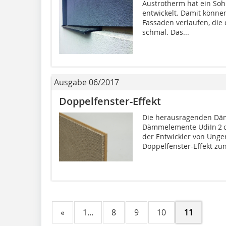
Austrotherm hat ein Soh
entwickelt. Damit könne
Fassaden verlaufen, die
schmal. Das...
Ausgabe 06/2017
Doppelfenster-Effekt
Die herausragenden Dä
Dämmelemente UdiIn 2 c
der Entwickler von Unge
Doppelfenster-Effekt zunu
«
1...
8
9
10
11