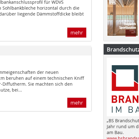
lbankanschlussprofil für WDVS
n Sohlbankbleche horizontal durch die
 darüber liegende Dämmstoffdicke bleibt
mehr
Brandschut
mmeigenschaften der neuen
m beruhen auf einem technischen Kniff
r-Diffutherm. Sie machten sich den
tze, bei...
mehr
„BS Brandschut
Jahr rund um 
am Bau.
www.bsbrandsc