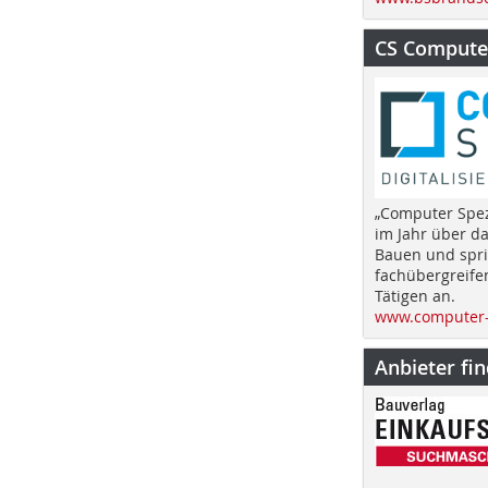
CS Computer
„Computer Spez
im Jahr über d
Bauen und spri
fachübergreife
Tätigen an.
www.computer-
Anbieter fi