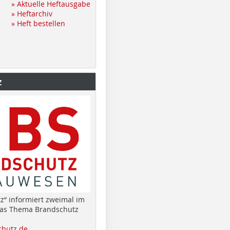
» Aktuelle Heftausgabe
» Heftarchiv
» Heft bestellen
z
z“ informiert zweimal im
das Thema Brandschutz
hutz.de