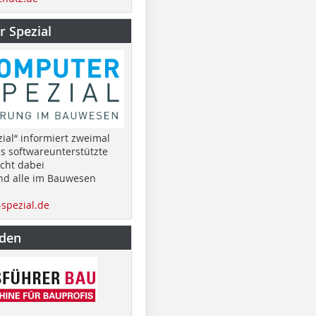
 Spezial
ial“ informiert zweimal
as softwareunterstützte
cht dabei
nd alle im Bauwesen
spezial.de
nden