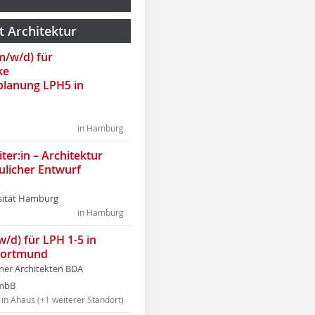
t Architektur
(m/w/d) für
ke
lanung LPH5 in
in Hamburg
ter:in – Architektur
ulicher Entwurf
sität Hamburg
in Hamburg
w/d) für LPH 1-5 in
Dortmund
tner Architekten BDA
tmbB
in Ahaus (+1 weiterer Standort)