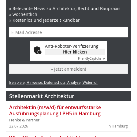
» Relevante News zu Architektur, Recht und Baupraxis
» wöchentlich
» Kostenlos und jederzeit kündbar
Anti-Roboter-Verifizierung
Hier klicken
Friendly
Captcha ⇗
» Jetzt anmelden!
Beispiele, Hinweise: Datenschutz, Analyse, Widerruf
Stellenmarkt Architektur
Architekt:in (m/w/d) für entwurfsstarke
Ausführungsplanung LPH5 in Hamburg
Henke & Partner
22.07.2026
in Hamburg