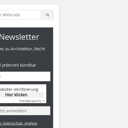
Newsletter
s zu Architektur, Recht
d jederzeit kündbar
oboter-Verifizierung
Hier klicken
Friendly
Captcha ⇗
etzt anmelden!
e: Datenschutz, Analyse,