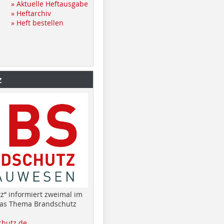
» Aktuelle Heftausgabe
» Heftarchiv
» Heft bestellen
z
z“ informiert zweimal im
das Thema Brandschutz
hutz.de