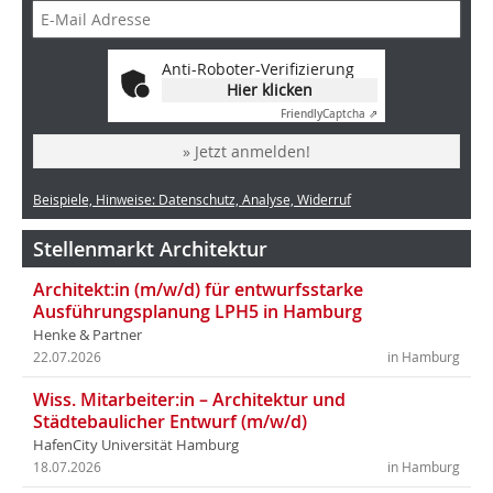
Anti-Roboter-Verifizierung
Hier klicken
Friendly
Captcha ⇗
» Jetzt anmelden!
Beispiele, Hinweise: Datenschutz, Analyse, Widerruf
Stellenmarkt Architektur
Architekt:in (m/w/d) für entwurfsstarke
Ausführungsplanung LPH5 in Hamburg
Henke & Partner
22.07.2026
in Hamburg
Wiss. Mitarbeiter:in – Architektur und
Städtebaulicher Entwurf (m/w/d)
HafenCity Universität Hamburg
18.07.2026
in Hamburg