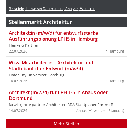
Beispiele, Hinweise: Datenschutz, Analyse, Widerruf
Stellenmarkt Architektur
Architekt:in (m/w/d) für entwurfsstarke
Ausführungsplanung LPH5 in Hamburg
Henke & Partner
22.07.2026
in Hamburg
Wiss. Mitarbeiter:in – Architektur und
Städtebaulicher Entwurf (m/w/d)
HafenCity Universität Hamburg
18.07.2026
in Hamburg
Architekt (m/w/d) für LPH 1-5 in Ahaus oder
Dortmund
farwickgrote partner Architekten BDA Stadtplaner PartmbB
14.07.2026
in Ahaus (+1 weiterer Standort)
Mehr Stellen