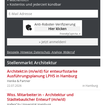
» Kostenlos und jederzeit kündbar
Anti-Roboter-Verifizierung
Hier klicken
Friendly
Captcha ⇗
» Jetzt anmelden!
Beispiele, Hinweise: Datenschutz, Analyse, Widerruf
Stellenmarkt Architektur
Architekt:in (m/w/d) für entwurfsstarke
Ausführungsplanung LPH5 in Hamburg
Henke & Partner
22.07.2026
in Hamburg
Wiss. Mitarbeiter:in – Architektur und
Städtebaulicher Entwurf (m/w/d)
HafenCity Universität Hamburg