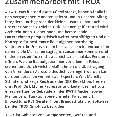
Zusammenarbeit mit TROX
AHA+L, was hinter diesem Kürzel steckt, haben wir alle in
den vergangenen Monaten gelernt und in unseren Alltag
integriert. Doch gerade der kleine Zusatz +L hat auch in
unserer Branche zu vielen Diskussionen geführt und wird
ArchitektInnen, PlanerInnen und herstellende
Unternehmen perspektivisch weiter beschäftigten und die
Konzepte für bestimmte Bauaufgaben nachhaltig
verändern. Im Fokus stehen hier vor allem Innenräume, in
denen viele Menschen tagtäglich zusammenkommen und
in denen es einfach nicht ausreicht, nur mal das Fenster zu
öffnen. Welche Bauaufgaben hier vor allem im Fokus
stehen und durch welche Maßnahmen die Übertragung
von Viren durch Aerosole deutlich verringert werden kann,
darüber sprachen wir mit zwei Experten. Wir, Mariella
Schlüter und Katja Reich aus der DBZ-Redaktion, freuen
uns, Prof. Dirk Müller Professor und Leiter des Instituts
energieeffiziente Gebäude an der RWTH Aachen sowie
Martin Lenz, Funktionsbereichsleiter Forschung &
Entwicklung RLT-Geräte, Filter, Brandschutz und Software
bei der TROX GmbH zu begrüßen.
TROX ist Anbieter von Komponenten, Geräten und