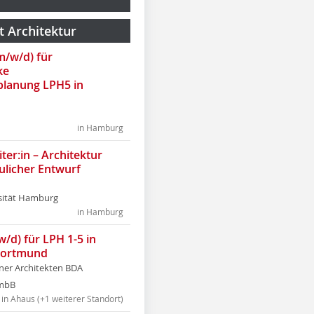
t Architektur
(m/w/d) für
ke
lanung LPH5 in
in Hamburg
ter:in – Architektur
ulicher Entwurf
sität Hamburg
in Hamburg
w/d) für LPH 1-5 in
Dortmund
tner Architekten BDA
tmbB
in Ahaus (+1 weiterer Standort)