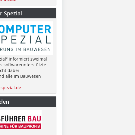
 Spezial
ial“ informiert zweimal
as softwareunterstützte
cht dabei
nd alle im Bauwesen
spezial.de
nden