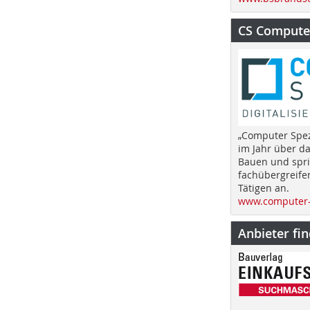
CS Computer
„Computer Spez
im Jahr über d
Bauen und spri
fachübergreife
Tätigen an.
www.computer-
Anbieter fi