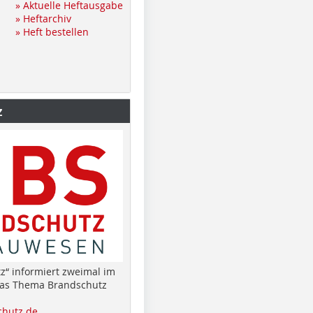
» Aktuelle Heftausgabe
» Heftarchiv
» Heft bestellen
z
z“ informiert zweimal im
das Thema Brandschutz
hutz.de