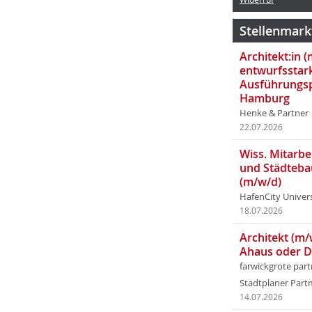
Stellenmark
Architekt:in 
entwurfsstar
Ausführungsp
Hamburg
Henke & Partner
22.07.2026
Wiss. Mitarbei
und Städteba
(m/w/d)
HafenCity Univer
18.07.2026
Architekt (m/
Ahaus oder 
farwickgrote par
Stadtplaner Par
14.07.2026