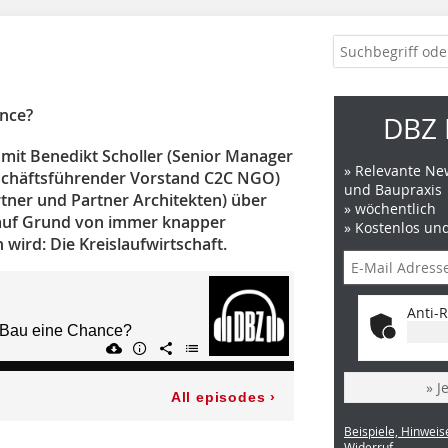
ance?
DBZ 
t mit Benedikt Scholler (Senior Manager
» Relevante New
eschäftsführender Vorstand C2C NGO)
und Baupraxis
tner und Partner Architekten) über
» wöchentlich
 auf Grund von immer knapper
» Kostenlos un
ird: Die Kreislaufwirtschaft.
Anti-R
» J
Beispiele, Hinweis
Widerruf