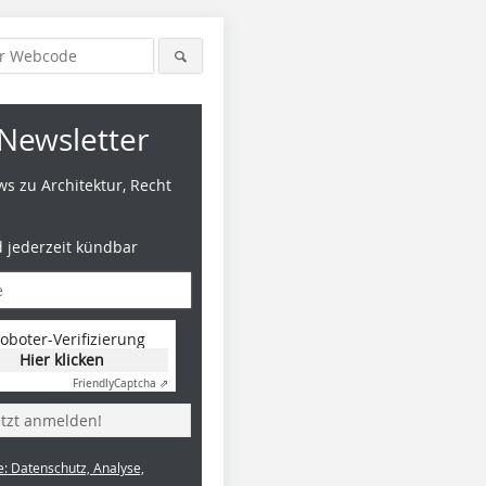
Newsletter
s zu Architektur, Recht
d jederzeit kündbar
oboter-Verifizierung
Hier klicken
Friendly
Captcha ⇗
etzt anmelden!
e: Datenschutz, Analyse,