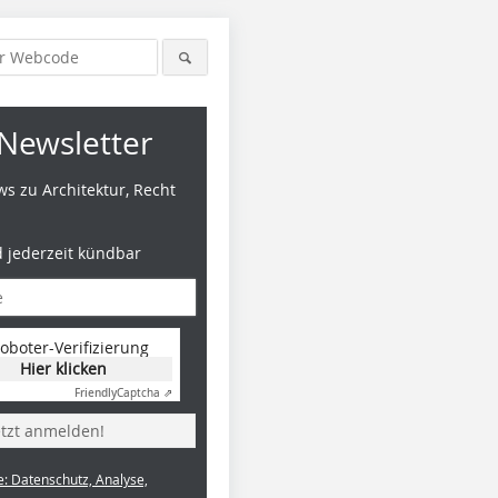
Newsletter
s zu Architektur, Recht
d jederzeit kündbar
oboter-Verifizierung
Hier klicken
Friendly
Captcha ⇗
etzt anmelden!
e: Datenschutz, Analyse,