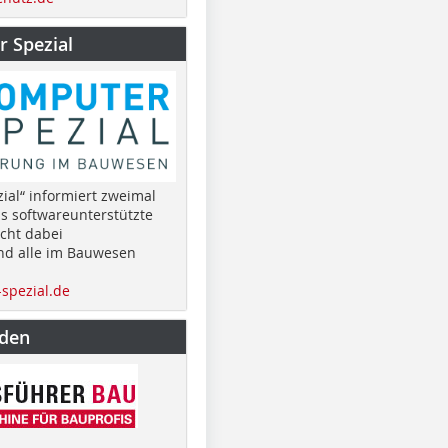
 Spezial
ial“ informiert zweimal
as softwareunterstützte
cht dabei
nd alle im Bauwesen
spezial.de
nden