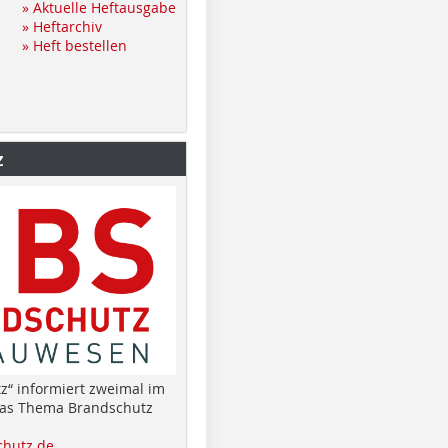
» Aktuelle Heftausgabe
» Heftarchiv
» Heft bestellen
z
z“ informiert zweimal im
das Thema Brandschutz
hutz.de