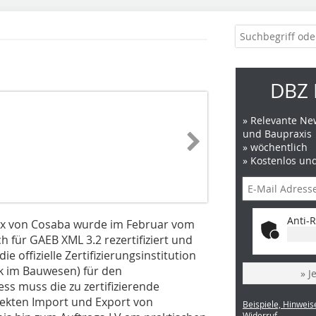
DBZ 
» Relevante New
und Baupraxis
» wöchentlich
» Kostenlos un
Anti-R
elax von Cosaba wurde im Februar vom
 für GAEB XML 3.2 rezertifiziert und
ie offizielle Zertifizierungsinstitution
 im Bauwesen) für den
» J
s muss die zu zertifizierende
ekten Import und Export von
Beispiele, Hinweis
Widerruf