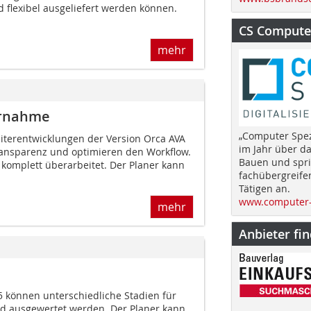
flexibel ausgeliefert werden können.
CS Computer
mehr
ernahme
„Computer Spez
terentwicklungen der Version Orca AVA
im Jahr über d
ansparenz und optimieren den Workflow.
Bauen und spri
 komplett überarbeitet. Der Planer kann
fachübergreife
Tätigen an.
www.computer-
mehr
Anbieter fi
können unterschiedliche Stadien für
nd ausgewertet werden. Der Planer kann