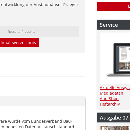
erentwicklung der Ausbauhäuser Praeger
Service
Ressort: Produkte
Inhaltsverzeichnis
Aktuelle Ausga
Mediadaten
Abo-Shop
Heftarchiv
Ausgabe 07
ware wurde vom Bundesverband Bau­
 den neuesten Datenaustauschstandard