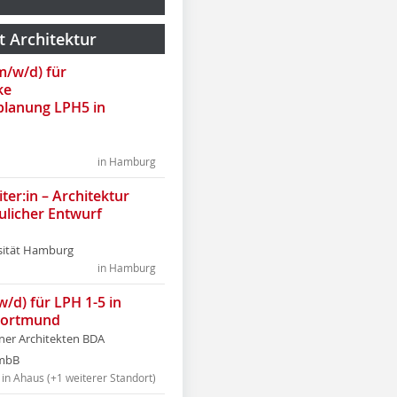
t Architektur
(m/w/d) für
ke
lanung LPH5 in
in Hamburg
ter:in – Architektur
ulicher Entwurf
sität Hamburg
in Hamburg
w/d) für LPH 1-5 in
Dortmund
tner Architekten BDA
tmbB
in Ahaus (+1 weiterer Standort)