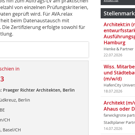
is hin zum Auftrags-LV am praktischen
elzahl von einzelnen Prüfungskriterien,
Stellenmark
aten geprüft wird. Für AVA.relax
rheit beim Datenaustausch mit
Architekt:in 
ie Zertifizierung erfolgte sowohl für
entwurfsstar
tlung.
Ausführungsp
Hamburg
Henke & Partner
22.07.2026
Wiss. Mitarbei
schien in
und Städteba
23
(m/w/d)
HafenCity Univer
: Praeger Richter Architekten, Berlin
18.07.2026
dkreuz, Berlin
Architekt (m/
Ahaus oder 
 BE
farwickgrote par
rn/CH
Stadtplaner Par
14.07.2026
 Basel/CH