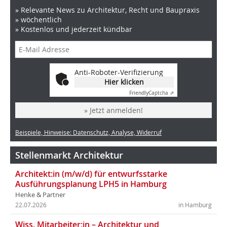
» Relevante News zu Architektur, Recht und Baupraxis
» wöchentlich
» Kostenlos und jederzeit kündbar
Anti-Roboter-Verifizierung
Hier klicken
Friendly
Captcha ⇗
» Jetzt anmelden!
Beispiele, Hinweise: Datenschutz, Analyse, Widerruf
Stellenmarkt Architektur
Architekt:in (m/w/d) für entwurfsstarke
Ausführungsplanung LPH5 in Hamburg
Henke & Partner
22.07.2026
in Hamburg
Wiss. Mitarbeiter:in – Architektur und