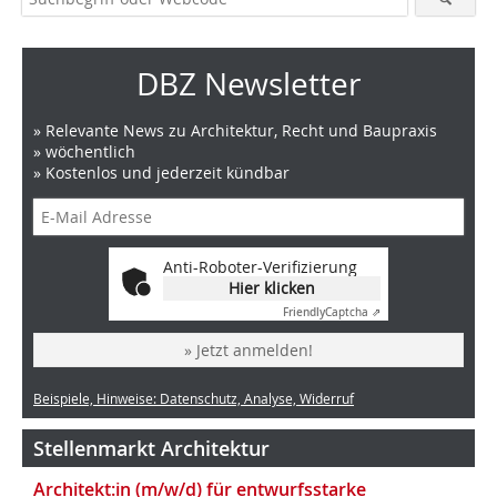
DBZ Newsletter
» Relevante News zu Architektur, Recht und Baupraxis
» wöchentlich
» Kostenlos und jederzeit kündbar
Anti-Roboter-Verifizierung
Hier klicken
Friendly
Captcha ⇗
» Jetzt anmelden!
Beispiele, Hinweise: Datenschutz, Analyse, Widerruf
Stellenmarkt Architektur
Architekt:in (m/w/d) für entwurfsstarke