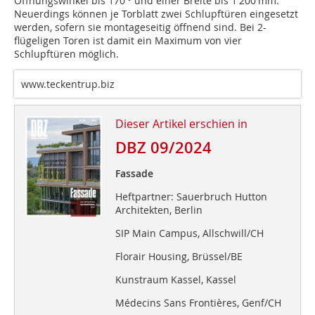
Öffnungswinkel bis 170 ° und einer Breite bis 1 200 mm.
Neuerdings können je Torblatt zwei Schlupftüren eingesetzt
werden, sofern sie montage­seitig öffnend sind. Bei 2-
flügeligen Toren ist damit ein Maximum von vier
Schlupftüren möglich.­
www.teckentrup.biz
Dieser Artikel erschien in
DBZ 09/2024
Fassade
Heftpartner: Sauerbruch Hutton
Architekten, Berlin
SIP Main Campus, Allschwill/CH
Florair Housing, Brüssel/BE
Kunstraum Kassel, Kassel
Médecins Sans Frontières, Genf/CH