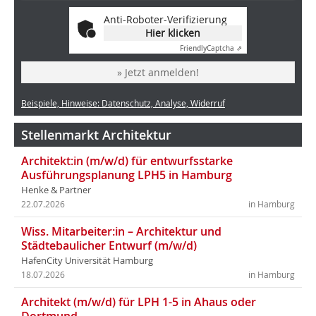
Anti-Roboter-Verifizierung
Hier klicken
Friendly
Captcha ⇗
» Jetzt anmelden!
Beispiele, Hinweise: Datenschutz, Analyse, Widerruf
Stellenmarkt Architektur
Architekt:in (m/w/d) für entwurfsstarke
Ausführungsplanung LPH5 in Hamburg
Henke & Partner
22.07.2026
in Hamburg
Wiss. Mitarbeiter:in – Architektur und
Städtebaulicher Entwurf (m/w/d)
HafenCity Universität Hamburg
18.07.2026
in Hamburg
Architekt (m/w/d) für LPH 1-5 in Ahaus oder
Dortmund