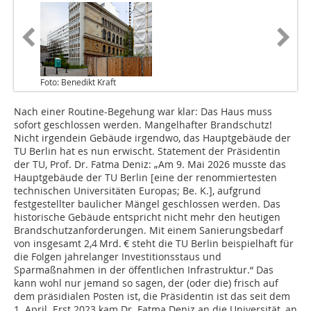
Foto: Benedikt Kraft
Nach einer Routine-Begehung war klar: Das Haus muss
sofort geschlossen werden. Mangelhafter Brandschutz!
Nicht irgendein Gebäude irgendwo, das Hauptgebäude der
TU Berlin hat es nun erwischt. Statement der Präsidentin
der TU, Prof. Dr. Fatma Deniz: „Am 9. Mai 2026 musste das
Hauptgebäude der TU Berlin [eine der renommiertesten
technischen Universitäten Europas; Be. K.], aufgrund
festgestellter baulicher Mängel geschlossen werden. Das
historische Gebäude entspricht nicht mehr den heutigen
Brandschutzanforderungen. Mit einem Sanierungsbedarf
von insgesamt 2,4 Mrd. € steht die TU Berlin beispielhaft für
die Folgen jahrelanger Investitionsstaus und
Sparmaßnahmen in der öffentlichen Infrastruktur.“ Das
kann wohl nur jemand so sagen, der (oder die) frisch auf
dem präsidialen Posten ist, die Präsidentin ist das seit dem
1. April. Erst 2023 kam Dr. Fatma Deniz an die Universität, an