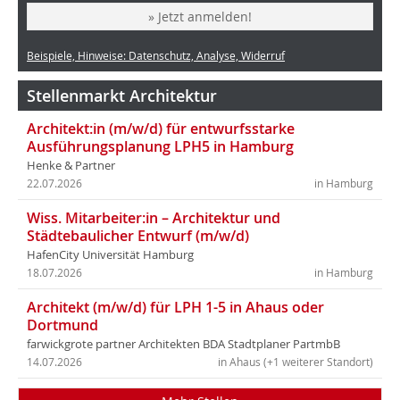
» Jetzt anmelden!
Beispiele, Hinweise: Datenschutz, Analyse, Widerruf
Stellenmarkt Architektur
Architekt:in (m/w/d) für entwurfsstarke
Ausführungsplanung LPH5 in Hamburg
Henke & Partner
22.07.2026
in Hamburg
Wiss. Mitarbeiter:in – Architektur und
Städtebaulicher Entwurf (m/w/d)
HafenCity Universität Hamburg
18.07.2026
in Hamburg
Architekt (m/w/d) für LPH 1-5 in Ahaus oder
Dortmund
farwickgrote partner Architekten BDA Stadtplaner PartmbB
14.07.2026
in Ahaus (+1 weiterer Standort)