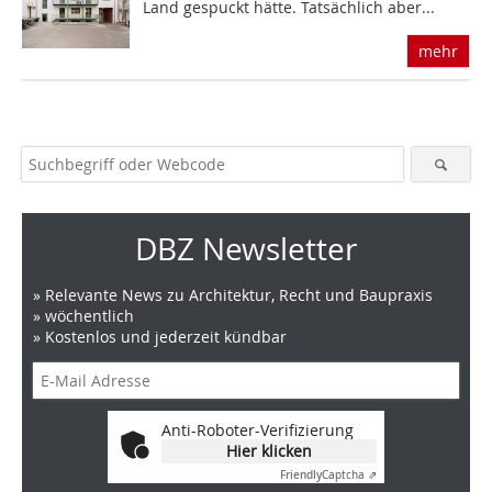
Land gespuckt hätte. Tatsächlich aber...
mehr
DBZ Newsletter
» Relevante News zu Architektur, Recht und Baupraxis
» wöchentlich
» Kostenlos und jederzeit kündbar
Anti-Roboter-Verifizierung
Hier klicken
Friendly
Captcha ⇗