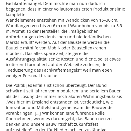
Fachkräftemangel. Dem möchte man nun dadurch
begegnen, dass in einer ­vollautomatisierten Produktionslinie
komplette
Wandelemente entstehen mit Wanddicken von 15–30 cm,
Wandlängen von bis zu 6 m und Wandhöhen von bis zu 3,5
m. Womit, so der Hersteller, die „maßgeblichen
Anforderungen des deutschen und niederländischen
Markts erfüllt“ werden. Auf der Baustelle werden die
Bauteile mithilfe von Mobil- oder Baustellenkranen
montiert. Das alles spare Zeit, steigere die
Ausführungsqualität, senke Kosten und diene, so ist etwas
irritierend formuliert auf der Webseite zu lesen, der
„Reduzierung des Fachkräftemangels“; weil man eben
weniger Personal brauche.
Die Politik jedenfalls ist schon überzeugt. Der Bund
schwärmt seit Jahren von modularem und seriellem Bauen
als der Lösung der immer noch akuten Wohnungsbaukrise:
„Was hier im Emsland entstanden ist, verdeutlicht, wie
Innovation und Mittelstand gemeinsam die Bauwende
voranbringen. […] Wir können eine führende Rolle
übernehmen, wenn es darum geht, das Bauen neu zu
denken und unsere Bauwirtschaft zukunftsfest
aufzustellen“, so der für Niedersachsen zuständige