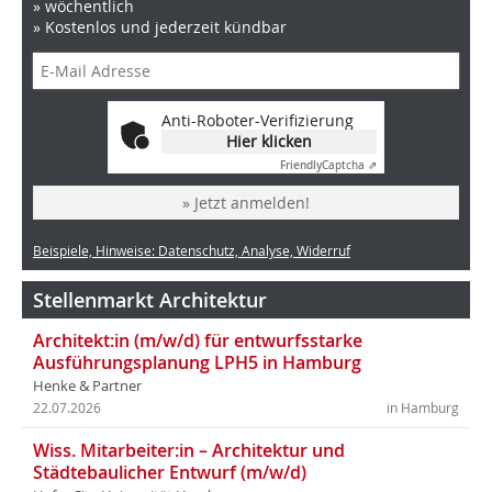
» wöchentlich
» Kostenlos und jederzeit kündbar
Anti-Roboter-Verifizierung
Hier klicken
Friendly
Captcha ⇗
» Jetzt anmelden!
Beispiele, Hinweise: Datenschutz, Analyse, Widerruf
Stellenmarkt Architektur
Architekt:in (m/w/d) für entwurfsstarke
Ausführungsplanung LPH5 in Hamburg
Henke & Partner
22.07.2026
in Hamburg
Wiss. Mitarbeiter:in – Architektur und
Städtebaulicher Entwurf (m/w/d)