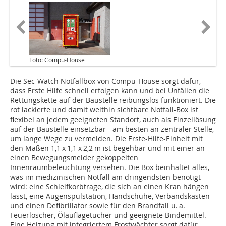
Foto: Compu-House
Die Sec-Watch Notfallbox von Compu-House sorgt dafür,
dass Erste Hilfe schnell erfolgen kann und bei Unfällen die
Rettungskette auf der Baustelle reibungslos funktioniert. Die
rot lackierte und damit weithin sichtbare Notfall-Box ist
flexibel an jedem geeigneten Standort, auch als ­Einzellösung
auf der Baustelle einsetzbar - am besten an zentraler Stelle,
um lange Wege zu vermeiden. Die Erste-Hilfe-Einheit mit
den Maßen 1,1 x 1,1 x 2,2 m ist begehbar und mit einer an
einen Bewegungsmelder gekoppelten
Innenraumbeleuchtung versehen. Die Box beinhaltet alles,
was im medizinischen Notfall am dringendsten benötigt
wird: eine Schleifkorbtrage, die sich an einen Kran hängen
lässt, eine Augenspülstation, Handschuhe, Verbandskasten
und einen Defibrillator sowie für den Brandfall u. a.
Feuerlöscher, Ölauflagetücher und geeignete Bindemittel.
Eine Heizung mit integriertem Frostwächter sorgt dafür,