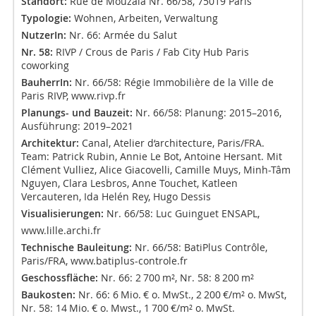
Standort:
Rue de Mouzaïa Nr. 66/58, 75019 Paris
Typologie:
Wohnen, Arbeiten, Verwaltung
NutzerIn:
Nr. 66: Armée du Salut
Nr. 58:
RIVP / Crous de Paris / Fab City Hub Paris
coworking
BauherrIn:
Nr. 66/58: Régie Immobilière de la Ville de
Paris RIVP,
www.rivp.fr
Planungs- und Bauzeit:
Nr. 66/58: Planung: 2015–2016,
Ausführung: 2019–2021
Architektur:
Canal, Atelier d‘architecture, Paris/FRA.
Team: Patrick Rubin, Annie Le Bot, Antoine Hersant. Mit
Clément Vulliez, Alice Giacovelli, Camille Muys, Minh-Tâm
Nguyen, Clara Lesbros, Anne Touchet, Katleen
Vercauteren, Ida Helén Rey, Hugo Dessis
Visualisierungen:
Nr. 66/58: Luc Guinguet ENSAPL,
www.lille.archi.fr
Technische Bauleitung:
Nr. 66/58: BatiPlus Contrôle,
Paris/FRA,
www.batiplus-controle.fr
Geschossfläche:
Nr. 66: 2 700 m², Nr. 58: 8 200 m²
Baukosten:
Nr. 66: 6 Mio. € o. MwSt., 2 200 €/m² o. MwSt,
Nr. 58: 14 Mio. € o. Mwst., 1 700 €/m² o. MwSt.