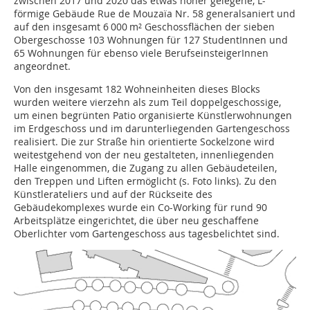
zwischen 2017 und 2020 das etwas höher gelegene, L-
förmige Gebäude Rue de Mouzaïa Nr. 58 generalsaniert und
auf den insgesamt 6 000 m² Geschossflächen der sieben
Obergeschosse 103 Wohnungen für 127 StudentInnen und
65 Wohnungen für ebenso viele BerufseinsteigerInnen
angeordnet.
Von den insgesamt 182 Wohneinheiten dieses Blocks
wurden weitere vierzehn als zum Teil doppelgeschossige,
um einen begrünten Patio organisierte Künstlerwohnungen
im Erdgeschoss und im darunterliegenden Gartengeschoss
realisiert. Die zur Straße hin orientierte Sockelzone wird
weitestgehend von der neu gestalteten, innenliegenden
Halle eingenommen, die Zugang zu allen Gebäudeteilen,
den Treppen und Liften ermöglicht (s. Foto links). Zu den
Künstlerateliers und auf der Rückseite des
Gebäudekomplexes wurde ein Co-Working für rund 90
Arbeitsplätze eingerichtet, die über neu geschaffene
Oberlichter vom Gartengeschoss aus tagesbelichtet sind.