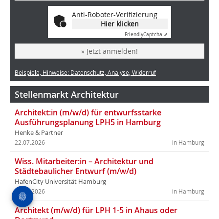
Anti-Roboter-Verifizierung
Hier klicken
Friendly
Captcha ⇗
» Jetzt anmelden!
Beispiele, Hinweise: Datenschutz, Analyse, Widerruf
Stellenmarkt Architektur
Architekt:in (m/w/d) für entwurfsstarke
Ausführungsplanung LPH5 in Hamburg
Henke & Partner
22.07.2026
in Hamburg
Wiss. Mitarbeiter:in – Architektur und
Städtebaulicher Entwurf (m/w/d)
HafenCity Universität Hamburg
18.07.2026
in Hamburg
Architekt (m/w/d) für LPH 1-5 in Ahaus oder