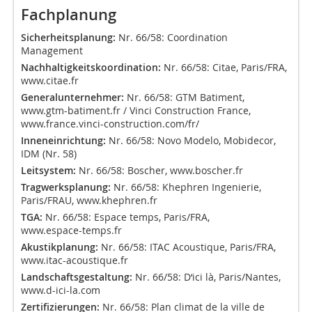
Fachplanung
Sicherheitsplanung:
Nr. 66/58: Coordination
Management
Nachhaltigkeitskoordination:
Nr. 66/58: Citae, Paris/FRA,
www.citae.fr
Generalunternehmer:
Nr. 66/58: GTM Batiment,
www.gtm-batiment.fr / Vinci Construction France,
www.france.vinci-construction.com/fr/
Inneneinrichtung:
Nr. 66/58: Novo Modelo, Mobidecor,
IDM (Nr. 58)
Leitsystem:
Nr. 66/58: Boscher,
www.boscher.fr
Tragwerksplanung:
Nr. 66/58: Khephren Ingenierie,
Paris/FRAU,
www.khephren.fr
TGA:
Nr. 66/58: Espace temps, Paris/FRA,
www.espace-temps.fr
Akustikplanung:
Nr. 66/58: ITAC Acoustique, Paris/FRA,
www.itac-acoustique.fr
Landschaftsgestaltung:
Nr. 66/58: D‘ici là, Paris/Nantes,
www.d-ici-la.com
Zertifizierungen:
Nr. 66/58: Plan climat de la ville de