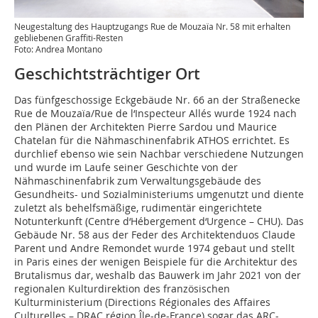
Neugestaltung des Hauptzugangs Rue de Mouzaïa Nr. 58 mit erhalten
gebliebenen Graffiti-Resten
Foto: Andrea Montano
Geschichtsträchtiger Ort
Das fünfgeschossige Eckgebäude Nr. 66 an der Straßenecke
Rue de Mouzaïa/Rue de l‘Inspecteur Allés wurde 1924 nach
den Plänen der Architekten Pierre Sardou und Maurice
Chatelan für die Nähmaschinenfabrik ATHOS errichtet. Es
durchlief ebenso wie sein Nachbar verschiedene Nutzungen
und wurde im Laufe seiner Geschichte von der
Nähmaschinenfabrik zum Verwaltungsgebäude des
Gesundheits- und Sozial­ministeriums umgenutzt und diente
zuletzt als behelfsmäßige, rudimentär eingerichtete
Notunterkunft (Centre d‘Hébergement d‘Urgence – CHU). Das
Gebäude Nr. 58 aus der Feder des Architektenduos Claude
Parent und Andre Remondet wurde 1974 gebaut und stellt
in Paris eines der wenigen Beispiele für die Architektur des
Brutalismus dar, weshalb das Bauwerk im Jahr 2021 von der
regionalen Kulturdirektion des französischen
Kulturministerium (Directions Régionales des Affaires
Culturelles – DRAC région Île-de-France) sogar das ARC-