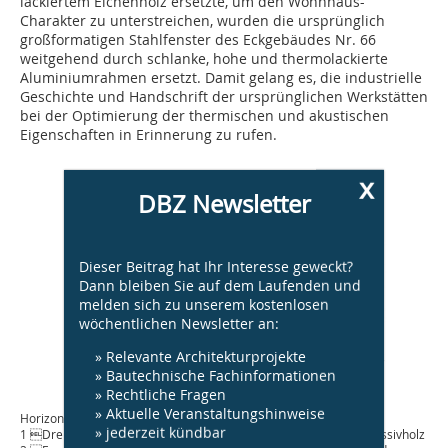
lackiertem Eichenholz ersetzte, um den Wohnhaus-
Charakter zu unterstreichen, wurden die ursprünglich
großformatigen Stahlfenster des Eckgebäudes Nr. 66
weitgehend durch schlanke, hohe und thermolackierte
Aluminiumrahmen ersetzt. Damit gelang es, die industrielle
Geschichte und Handschrift der ursprünglichen Werkstätten
bei der Optimierung der thermischen und akustischen
Eigenschaften in Erinnerung zu rufen.
x
DBZ Newsletter
Dieser Beitrag hat Ihr Interesse geweckt?
Dann bleiben Sie auf dem Laufenden und
melden sich zu unserem kostenlosen
wöchentlichen Newsletter an:
» Relevante Architekturprojekte
» Bautechnische Fachinformationen
» Rechtliche Fragen
» Aktuelle Veranstaltungshinweise
Horizontalschnitt Fassade, M 1 : 20
» jederzeit kündbar
1 Drehflügelfenster mit Fensterflügel aus lackiertem Eichenmassivholz