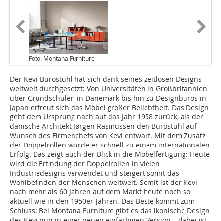
Foto: Montana Furniture
Der Kevi-Bürostuhl hat sich dank seines zeitlosen Designs
weltweit durchgesetzt: Von Universitäten in Großbritannien
über Grundschulen in Dänemark bis hin zu Designbüros in
Japan erfreut sich das Möbel großer Beliebtheit. Das Design
geht dem Ursprung nach auf das Jahr 1958 zurück, als der
dänische Architekt Jørgen Rasmussen den Bürostuhl auf
Wunsch des Firmenchefs von Kevi entwarf. Mit dem Zusatz
der Doppelrollen wurde er schnell zu einem internationalen
Erfolg. Das zeigt auch der Blick in die Möbelfertigung: Heute
wird die Erfindung der Doppelrollen in vielen
Industriedesigns verwendet und steigert somit das
Wohlbefinden der Menschen weltweit. Somit ist der Kevi
nach mehr als 60 Jahren auf dem Markt heute noch so
aktuell wie in den 1950er-Jahren. Das Beste kommt zum
Schluss: Bei Montana Furniture gibt es das ikonische Design
des Kevi nun in einer neuen einfarbigen Version – dabei ist