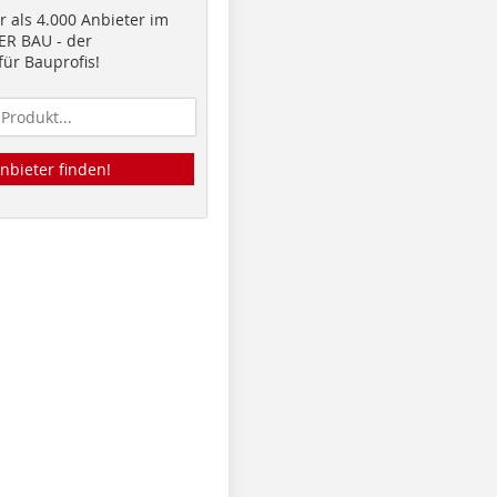
 als 4.000 Anbieter im
R BAU - der
ür Bauprofis!
nbieter finden!