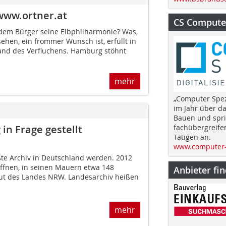
www.ortner.at
CS Computer
dem Bürger seine Elbphilharmonie? Was,
ehen, ein frommer Wunsch ist, erfüllt in
tand des Verfluchens. Ham­burg stöhnt
mehr
„Computer Spez
im Jahr über d
Bauen und spri
in Frage gestellt
fachübergreife
Tätigen an.
www.computer-
ßte Archiv in Deutschland werden. 2012
ffnen, in seinen Mauern etwa 148
Anbieter fi
ut des Landes NRW. Landesarchiv heißen
mehr