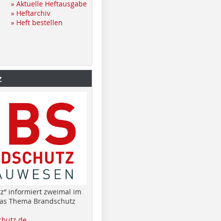
» Aktuelle Heftausgabe
» Heftarchiv
» Heft bestellen
z
z“ informiert zweimal im
das Thema Brandschutz
hutz.de