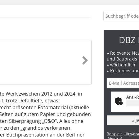
DBZ 
» Relevante New
und Baupraxis
» wöchentlich
» Kostenlos un
aute Werk zwischen 2012 und 2024, in
Anti-R
 trotz Detailtiefe, etwas
recht präsenten Fotomaterial (aktuelle
7 Seiten auf gutem Papier und gebunden
» J
hten Siberprägung „O&O“. Alles ohne
er zu den „grandios verlorenen
er Buchpräsentation an der Berliner
Beispiele, Hinweis
Widerruf