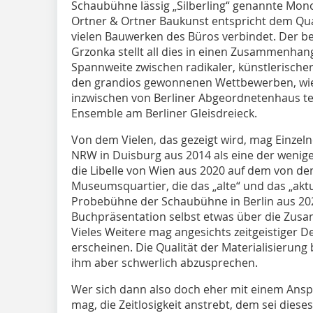
Schaubühne lässig „Silberling“ genannte Mon
Ortner & Ortner Baukunst entspricht dem Qu
vielen Bauwerken des Büros verbindet. Der be
Grzonka stellt all dies in einen Zusammenhan
Spannweite zwischen radikaler, künstlerischer
den grandios gewonnenen Wettbewerben, wie de
inzwischen von Berliner Abgeordnetenhaus te
Ensemble am Berliner Gleisdreieck.
Von dem Vielen, das gezeigt wird, mag Einzel
NRW in Duisburg aus 2014 als eine der wenig
die Libelle von Wien aus 2020 auf dem von d
Museumsquartier, die das „alte“ und das „aktu
Probebühne der Schaubühne in Berlin aus 2022
Buchpräsentation selbst etwas über die Zus
Vieles Weitere mag angesichts zeitgeistiger D
erscheinen. Die Qualität der Materialisierung 
ihm aber schwerlich abzusprechen.
Wer sich dann also doch eher mit einem Ansp
mag, die Zeitlosigkeit anstrebt, dem sei diese