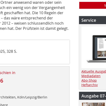
 Ortner anwesend waren oder sein
auch ein wenig von der Vergangenheit
ft geschaffen hat. Die 10 Regeln der
e – das wäre entsprechend der
Service
 2012 – weisen schlussendlich noch
n hat. Der Prüfstein ist damit gelegt.
25, 328 S.
Aktuelle Ausga
schien in
Mediadaten
26
Abo-Shop
Heftarchiv
Ausgabe 07
rchitekten, Köln/Leipzig/Berlin
nberg