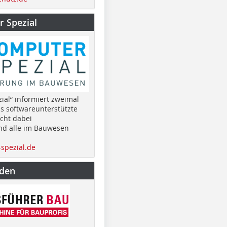
 Spezial
ial“ informiert zweimal
as softwareunterstützte
cht dabei
nd alle im Bauwesen
spezial.de
nden