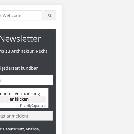
Newsletter
s zu Architektur, Recht
d jederzeit kündbar
oboter-Verifizierung
Hier klicken
Friendly
Captcha ⇗
etzt anmelden!
e: Datenschutz, Analyse,