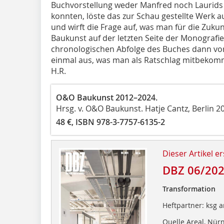
Buchvorstellung weder Manfred noch Laurids
konnten, löste das zur Schau gestellte Werk 
und wirft die Frage auf, was man für die Zukun
Baukunst auf der letzten Seite der Monografi
chronologischen Abfolge des Buches dann vor
einmal aus, was man als Ratschlag mitbekomme
H.R.
O&O Baukunst 2012–2024.
Hrsg. v. O&O Baukunst. Hatje Cantz, Berlin 20
48 €, ISBN 978-3-7757-6135-2
Dieser Artikel er
DBZ 06/20
Transformation
Heftpartner: ksg a
Quelle Areal, Nür