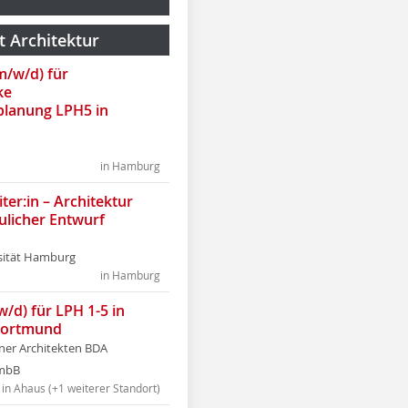
t Architektur
(m/w/d) für
ke
lanung LPH5 in
in Hamburg
ter:in – Architektur
ulicher Entwurf
sität Hamburg
in Hamburg
w/d) für LPH 1-5 in
Dortmund
tner Architekten BDA
tmbB
in Ahaus (+1 weiterer Standort)