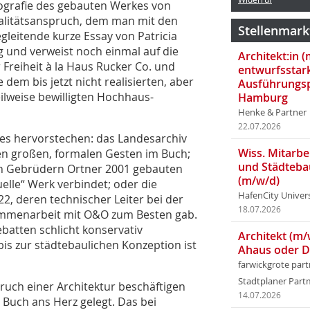
ografie des gebauten Werkes von
alitätsanspruch, dem man mit den
Stellenmark
gleitende kurze Essay von Patricia
g und verweist noch einmal auf die
Architekt:in 
 Freiheit à la Haus Rucker Co. und
entwurfsstar
m bis jetzt nicht realisierten, aber
Ausführungsp
ilweise bewilligten Hochhaus-
Hamburg
Henke & Partner
22.07.2026
nes hervorstechen: das Landesarchiv
Wiss. Mitarbei
en großen, formalen Gesten im Buch;
und Städteba
en Gebrüdern Ortner 2001 gebauten
(m/w/d)
elle“ Werk verbindet; oder die
HafenCity Univer
, deren technischer Leiter bei der
18.07.2026
ammenarbeit mit O&O zum Besten gab.
ebatten schlicht konservativ
Architekt (m/
bis zur städtebaulichen Konzeption ist
Ahaus oder 
farwickgrote par
Stadtplaner Par
ruch einer Architektur beschäftigen
14.07.2026
s Buch ans Herz gelegt. Das bei