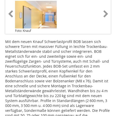
Foto: Knauf
Mit dem neuen Knauf Schwerlastprofil BOB lassen sich
schwere Türen mit massiver Füllung in leichte Trockenbau-
Metallständerwände stabil und sicher integrieren. BOB
eignet sich für ein- und zweiteilige sowie ein- und
zweiflügelige Zargen- und Türsysteme, auch mit Schall- und
Feuerschutzfunktion. Jedes BOB-Set umfasst ein 2 mm
starkes Schwerlastprofil, einen Kopfwinkel für den
Anschluss an der Decke, einen Fußwinkel für den
Bodenanschluss sowie vier Bolzenanker (M8 x 76). Damit ist
eine schnelle und sichere Montage in Trockenbau-
Metallständerwände gewährleistet. Wandhöhen bis zu 4 m
und Türblattgewichte bis zu 220 kg sind mit dem neuen
System ausführbar. Profile in Standardlängen (2 600 mm, 3
000 mm, 3 500 mm u. 4 000 mm) sind als Lagerware
verfügbar, Sondermaße können geliefert werden. Die Profile
sind mit 50, 75 oder 100 mm passgenau auf die