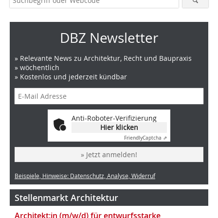
DBZ Newsletter
» Relevante News zu Architektur, Recht und Baupraxis
» wöchentlich
» Kostenlos und jederzeit kündbar
Anti-Roboter-Verifizierung
Hier klicken
Friendly
Captcha ⇗
» Jetzt anmelden!
Beispiele, Hinweise: Datenschutz, Analyse, Widerruf
Stellenmarkt Architektur
Architekt:in (m/w/d) für entwurfsstarke