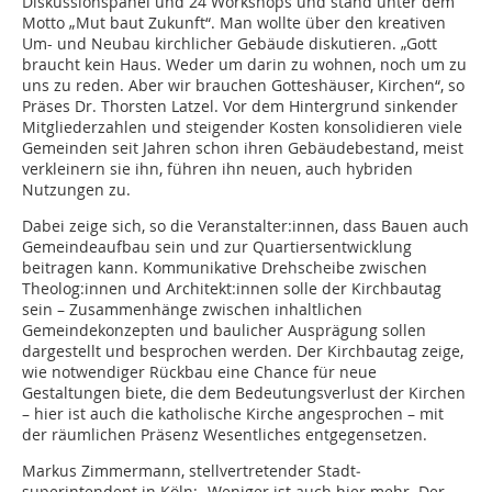
Diskussionspanel und 24 Workshops und stand unter dem
Motto „Mut baut Zukunft“. Man wollte über den kreativen
Um- und Neubau kirchlicher Gebäude diskutieren. „Gott
braucht kein Haus. Weder um darin zu wohnen, noch um zu
uns zu reden. Aber wir brauchen Gotteshäuser, Kirchen“, so
Präses Dr. Thorsten Latzel. Vor dem Hintergrund sinkender
Mitgliederzahlen und steigender Kosten konsolidieren viele
Gemeinden seit Jahren schon ihren Gebäudebestand, meist
verkleinern sie ihn, führen ihn neuen, auch hybriden
Nutzungen zu.
Dabei zeige sich, so die Veranstalter:innen, dass Bauen auch
Gemeindeaufbau sein und zur Quartiersentwicklung
beitragen kann. Kommunikative Drehscheibe zwischen
Theo­log:in­nen und Architekt:innen solle der Kirchbautag
sein – Zusammenhänge zwischen inhaltlichen
Gemeindekonzepten und baulicher Ausprägung sollen
dargestellt und besprochen werden. Der Kirchbautag zeige,
wie notwendiger Rückbau eine Chance für neue
Gestaltungen biete, die dem Bedeutungsverlust der Kirchen
– hier ist auch die katholische Kirche angesprochen – mit
der räumlichen Präsenz Wesentliches entgegensetzen.
Markus Zimmermann, stellvertretender Stadt­
superintendent in Köln: „Weniger ist auch hier mehr. Der