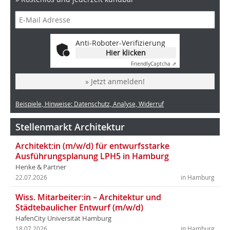
Anti-Roboter-Verifizierung
Hier klicken
Friendly
Captcha ⇗
» Jetzt anmelden!
Beispiele, Hinweise: Datenschutz, Analyse, Widerruf
Stellenmarkt Architektur
Architekt:in (m/w/d) für entwurfsstarke
Ausführungsplanung LPH5 in Hamburg
Henke & Partner
22.07.2026
in Hamburg
Wiss. Mitarbeiter:in – Architektur und
Städtebaulicher Entwurf (m/w/d)
HafenCity Universität Hamburg
18.07.2026
in Hamburg