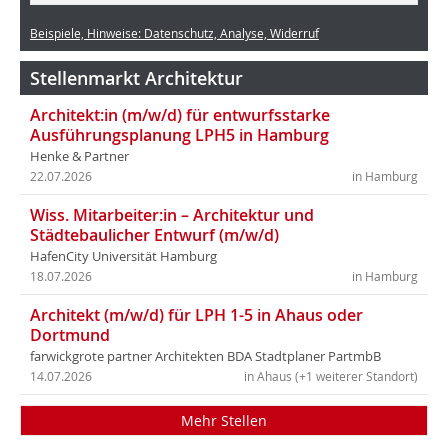
Beispiele, Hinweise: Datenschutz, Analyse, Widerruf
Stellenmarkt Architektur
Architekt:in (m/w/d) für entwurfsstarke
Ausführungsplanung LPH5 in Hamburg
Henke & Partner
22.07.2026
in Hamburg
Wiss. Mitarbeiter:in – Architektur und
Städtebaulicher Entwurf (m/w/d)
HafenCity Universität Hamburg
18.07.2026
in Hamburg
Architekt (m/w/d) für LPH 1-5 in Ahaus oder
Dortmund
farwickgrote partner Architekten BDA Stadtplaner PartmbB
14.07.2026
in Ahaus (+1 weiterer Standort)
Mehr Stellen