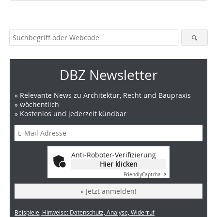
DBZ Newsletter
» Relevante News zu Architektur, Recht und Baupraxis
» wöchentlich
» Kostenlos und jederzeit kündbar
Anti-Roboter-Verifizierung
Hier klicken
Friendly
Captcha ⇗
» Jetzt anmelden!
Beispiele, Hinweise: Datenschutz, Analyse, Widerruf