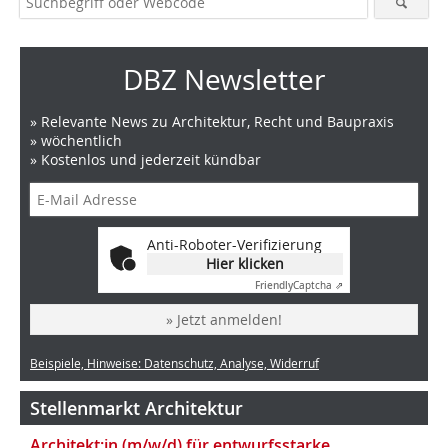
DBZ Newsletter
» Relevante News zu Architektur, Recht und Baupraxis
» wöchentlich
» Kostenlos und jederzeit kündbar
Anti-Roboter-Verifizierung
Hier klicken
Friendly
Captcha ⇗
» Jetzt anmelden!
Beispiele, Hinweise: Datenschutz, Analyse, Widerruf
Stellenmarkt Architektur
Architekt:in (m/w/d) für entwurfsstarke