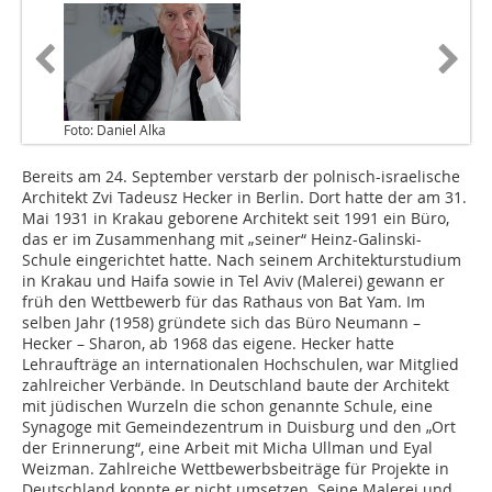
Foto: Daniel Alka
Bereits am 24. September verstarb der polnisch-israe­lische
Architekt Zvi Tadeusz Hecker in Berlin. Dort hatte der am 31.
Mai 1931 in Krakau geborene Architekt seit 1991 ein Büro,
das er im Zusammenhang mit „seiner“ Heinz-Galinski-
Schule eingerichtet hatte. Nach seinem Architekturstudium
in Krakau und Haifa sowie in Tel Aviv (Malerei) gewann er
früh den Wettbewerb für das Rathaus von Bat Yam. Im
selben Jahr (1958) gründete sich das Büro Neumann –
Hecker – Sharon, ab 1968 das eigene. Hecker hatte
Lehraufträge an internationalen Hochschulen, war Mitglied
zahlreicher Verbände. In Deutschland baute der Architekt
mit jüdischen Wurzeln die schon genannte Schule, eine
Synagoge mit Gemeindezentrum in Duisburg und den „Ort
der Erinnerung“, eine Arbeit mit Micha Ullman und Eyal
Weizman. Zahlreiche Wettbewerbsbeiträge für Projekte in
Deutschland konnte er nicht umsetzen. Seine Malerei und