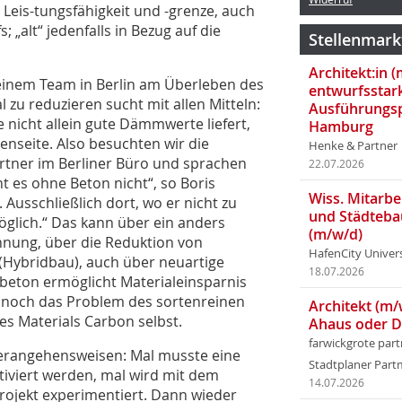
 Leis-tungsfähigkeit und -grenze, auch
 „alt“ jedenfalls in Bezug auf die
Stellenmark
Architekt:in 
 seinem Team in Berlin am Überleben des
entwurfsstar
 zu reduzieren sucht mit allen Mitteln:
Ausführungsp
 nicht allein gute Dämmwerte liefert,
Hamburg
nseite. Also besuchten wir die
Henke & Partner
rtner im Berliner Büro und sprachen
22.07.2026
t es ohne Beton nicht“, so Boris
Wiss. Mitarbei
 Ausschließlich dort, wo er nicht zu
und Städteba
öglich.“ Das kann über ein anders
(m/w/d)
nnung, über die Reduktion von
HafenCity Univer
(Hybridbau), auch über neuartige
18.07.2026
beton ermöglicht Materialeinsparnis
r noch das Problem des sortenreinen
Architekt (m/
es Materials Carbon selbst.
Ahaus oder 
farwickgrote par
Herangehensweisen: Mal musste eine
Stadtplaner Par
tiviert werden, mal wird mit dem
14.07.2026
rojekt experimentiert. Dann wieder