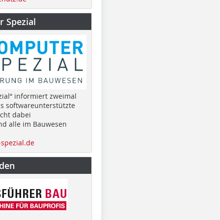
 Spezial
ial“ informiert zweimal
as softwareunterstützte
cht dabei
nd alle im Bauwesen
spezial.de
nden