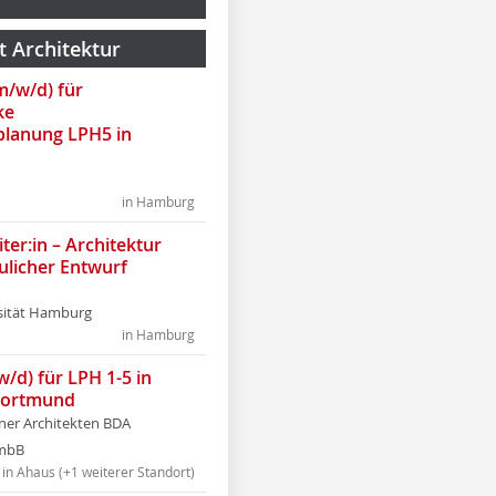
t Architektur
(m/w/d) für
ke
lanung LPH5 in
in Hamburg
ter:in – Architektur
ulicher Entwurf
sität Hamburg
in Hamburg
w/d) für LPH 1-5 in
Dortmund
tner Architekten BDA
tmbB
in Ahaus (+1 weiterer Standort)