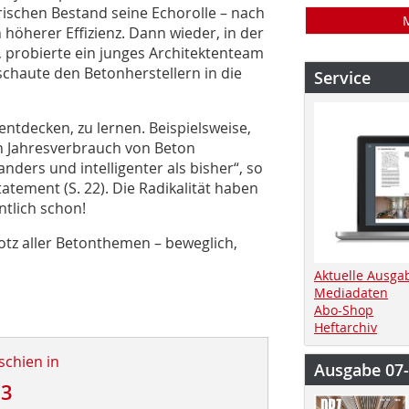
rischen Bestand seine Echorolle – nach
 höherer Effizienz. Dann wieder, in der
 probierte ein junges Architektenteam
schaute den Betonherstellern in die
Service
entdecken, zu lernen. Beispielsweise,
n Jahresverbrauch von Beton
nders und intelligenter als bisher“, so
atement (S. 22). Die Radikalität haben
entlich schon!
rotz aller Betonthemen – beweglich,
Aktuelle Ausga
Mediadaten
Abo-Shop
Heftarchiv
schien in
Ausgabe 07
23