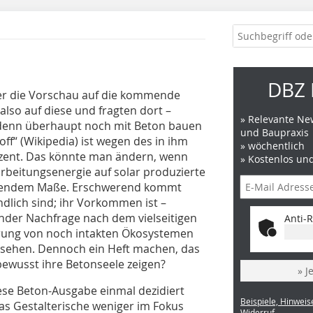
DBZ 
mer die Vorschau auf die kommende
also auf diese und fragten dort –
» Relevante New
 denn überhaupt noch mit Beton bauen
und Baupraxis
ff“ (Wikipedia) ist wegen des in ihm
» wöchentlich
zent. Das könnte man ändern, wenn
» Kostenlos un
rbeitungsenergie auf solar produzierte
reichendem Maße. Erschwerend kommt
ndlich sind; ihr Vorkommen ist –
nder Nachfrage nach dem vielseitigen
Anti-R
örung von noch intakten Ökosystemen
esehen. Dennoch ein Heft machen, das
bewusst ihre Betonseele zeigen?
» J
ese Beton-Ausgabe einmal dezidiert
Beispiele, Hinweis
as Gestalterische weniger im Fokus
Widerruf