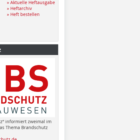
» Aktuelle Heftausgabe
» Heftarchiv
» Heft bestellen
z
z“ informiert zweimal im
das Thema Brandschutz
hutz.de