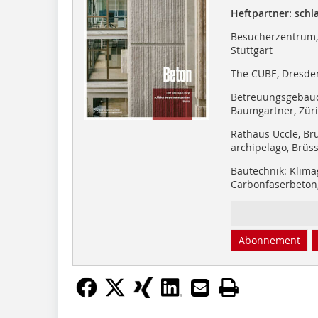
Heftpartner: schl
Besucherzentrum, 
Stuttgart
The CUBE, Dresden
Betreuungsgebäud
Baumgartner, Zür
Rathaus Uccle, Brü
archipelago, Brüss
Bautechnik: Klima
Carbonfaserbeton
Abonnement