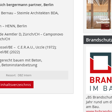
aich bergermann partner, Berlin
Bernau – Steimle Architekten BDA,
 – HENN, Berlin
e Aemtler D, Zürich/CH – Camponovo
ich/CH
Brandschut
ssel/BE – C.E.R.A.U., Uccle (1972);
el/BE (2022)
gerecht bauen mit Beton,
, Betoninstandsetzung
Ressort: DBZ Intern
Inhaltsverzeichnis
„BS Brandschut
Jahr rund um 
am Bau.
www.bsbrandsc