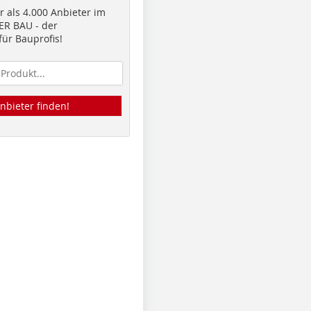
 als 4.000 Anbieter im
R BAU - der
ür Bauprofis!
nbieter finden!