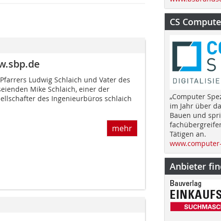
CS Computer
w.sbp.de
Pfarrers Ludwig Schlaich und Vater des
eienden Mike Schlaich, einer der
„Computer Spez
llschafter des Ingenieurbüros schlaich
im Jahr über d
Bauen und spri
fachübergreife
mehr
Tätigen an.
www.computer-
Anbieter fi