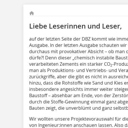
Liebe Leserinnen und Leser,
auf der letzten Seite der DBZ kommt wie im
Ausgabe. In der letzten Ausgabe schauten wir 
durchaus mit provokativer Absicht – ob man
dürfe?! Denn dieser „chemisch instabile Bausto
verarbeiteten Zements ein starker CO
-Produ
2
man als Produktions- und Vertriebs- und Vera
zurückgriffe, aber die gibt es nicht in aus
hinzu, dass die Rohstoffe wie Sand und Kies e
insbesondere angesichts immer weiter steige
Baustoff – absehbar am Ende, von der Zerst
durch die Stoffe-Gewinnung einmal ganz abg
Bauten zeigt, die unverblümt und ganz selbst
Wir wollten unsere Projektevorauswahl für di
von Ingenieur:innen anschauen lassen. Also d