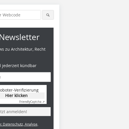
Newsletter
s zu Architektur, Recht
d jederzeit kündbar
oboter-Verifizierung
Hier klicken
Friendly
Captcha ⇗
etzt anmelden!
e: Datenschutz, Analyse,