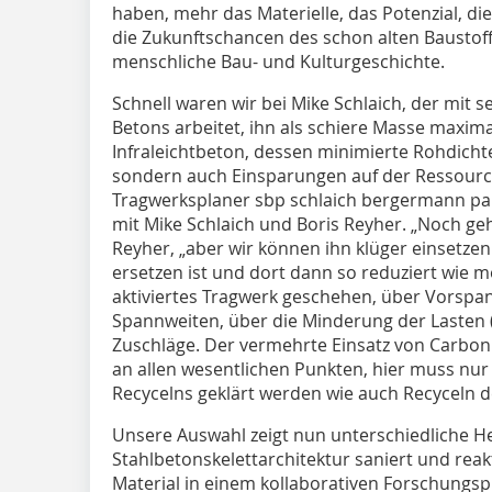
haben, mehr das Materielle, das Potenzial, die
die Zukunftschancen des schon alten Baustoffs;
menschliche Bau- und Kulturgeschichte.
Schnell waren wir bei Mike Schlaich, der mit
Betons arbeitet, ihn als schiere Masse maximal
Infraleichtbeton, dessen minimierte Rohdichte
sondern auch Einsparungen auf der Ressource
Tragwerksplaner sbp schlaich bergermann pa
mit Mike Schlaich und Boris Reyher. „Noch geh
Reyher, „aber wir können ihn klüger einsetzen.
ersetzen ist und dort dann so reduziert wie m
aktiviertes Tragwerk geschehen, über Vorspa
Spannweiten, über die Minderung der Lasten 
Zuschläge. Der vermehrte Einsatz von Carbon
an allen wesentlichen Punkten, hier muss nu
Recycelns geklärt werden wie auch Recyceln d
Unsere Auswahl zeigt nun unterschiedliche 
Stahlbetonskelettarchitektur saniert und reak
Material in einem kollaborativen Forschungsp