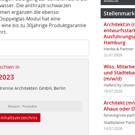
wasser. Die anthrazit-schwarzen
ahmen ergänzen die ebenso
Stellenmark
e Doppelglas-Modul hat eine
Architekt:in 
d eine bis zu 30jährige Produktgarantie
entwurfsstar
hrt.
Ausführungsp
Hamburg
Henke & Partner
22.07.2026
Wiss. Mitarbei
schien in
und Städteba
2023
(m/w/d)
HafenCity Univer
Brenne Architekten GmbH, Berlin
18.07.2026
Architekt (m/
Ressort: Produkte
Ahaus oder 
farwickgrote par
Inhaltsverzeichnis
Stadtplaner Par
14.07.2026