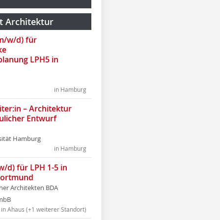
t Architektur
(m/w/d) für
ke
lanung LPH5 in
in Hamburg
ter:in – Architektur
ulicher Entwurf
sität Hamburg
in Hamburg
w/d) für LPH 1-5 in
Dortmund
tner Architekten BDA
tmbB
in Ahaus (+1 weiterer Standort)