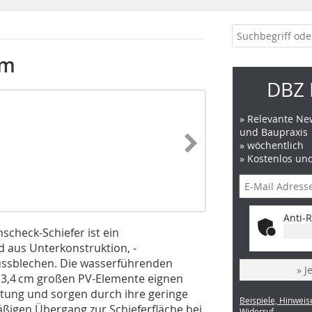
em
DBZ 
» Relevante New
und Baupraxis
» wöchentlich
» Kostenlos un
Anti-R
check-Schiefer ist ein
 aus Unterkonstruktion, ­
ssblechen. Die wasserführenden
» J
113,4 cm großen PV-Elemente eignen
ttung und sorgen durch ihre geringe
Beispiele, Hinweis
ßigen Übergang zur Schieferfläche bei
Widerruf