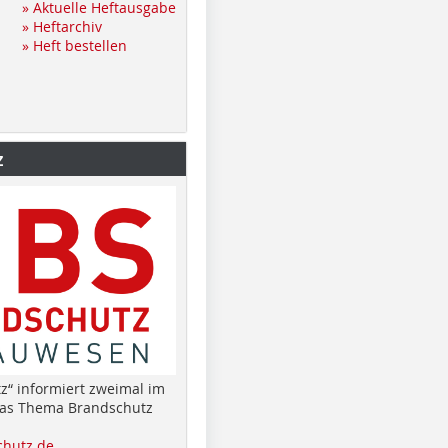
» Aktuelle Heftausgabe
» Heftarchiv
» Heft bestellen
z
z“ informiert zweimal im
das Thema Brandschutz
hutz.de