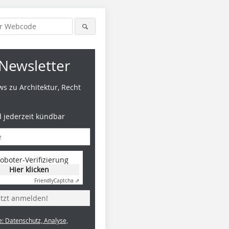
Newsletter
s zu Architektur, Recht
d jederzeit kündbar
oboter-Verifizierung
Hier klicken
Friendly
Captcha ⇗
etzt anmelden!
e: Datenschutz, Analyse,