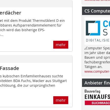
CS Computer
erdächer
tet mit dem Produkt ThermoSklent D ein
aubbares Aufsparrendämmelement für
ich wird das bisherige EPS-
..
mehr
„Computer Spez
im Jahr über d
Bauen und spri
fachübergreife
Tätigen an.
e Fassade
www.computer-
es kubischen Einfamilienhauses suchte
hitekten BDA Fuchs, Wacker aus Stuttgart
Anbieter fi
chlösung, die zur ursprünglichen
mehr