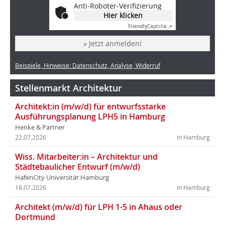
Anti-Roboter-Verifizierung
Hier klicken
Friendly
Captcha ⇗
» Jetzt anmelden!
Beispiele, Hinweise: Datenschutz, Analyse, Widerruf
Stellenmarkt Architektur
Architekt:in (m/w/d) für entwurfsstarke
Ausführungsplanung LPH5 in Hamburg
Henke & Partner
22.07.2026
in Hamburg
Wiss. Mitarbeiter:in – Architektur und
Städtebaulicher Entwurf (m/w/d)
HafenCity Universität Hamburg
18.07.2026
in Hamburg
Architekt (m/w/d) für LPH 1-5 in Ahaus oder
Dortmund