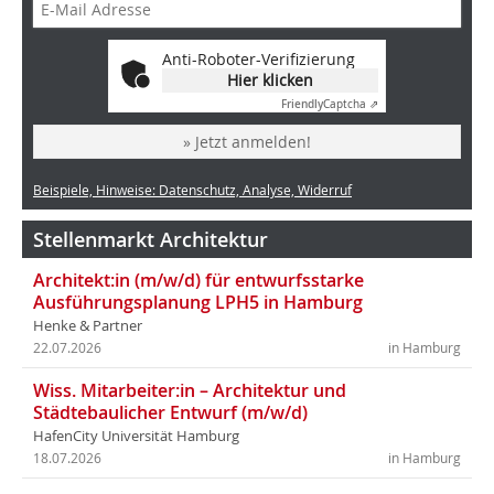
Anti-Roboter-Verifizierung
Hier klicken
Friendly
Captcha ⇗
» Jetzt anmelden!
Beispiele, Hinweise: Datenschutz, Analyse, Widerruf
Stellenmarkt Architektur
Architekt:in (m/w/d) für entwurfsstarke
Ausführungsplanung LPH5 in Hamburg
Henke & Partner
22.07.2026
in Hamburg
Wiss. Mitarbeiter:in – Architektur und
Städtebaulicher Entwurf (m/w/d)
HafenCity Universität Hamburg
18.07.2026
in Hamburg