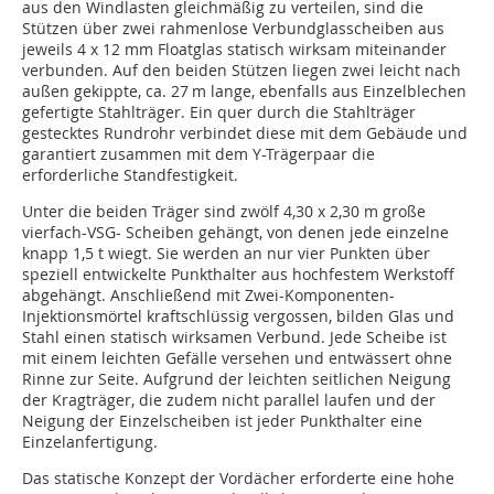
aus den Windlasten gleichmäßig zu verteilen, sind die
Stützen über zwei rahmenlose Verbundglasscheiben aus
jeweils 4 x 12 mm Floatglas statisch wirksam miteinander
verbunden. Auf den beiden Stützen liegen zwei leicht nach
außen gekippte, ca. 27 m lange, ebenfalls aus Einzelblechen
gefertigte Stahlträger. Ein quer durch die Stahlträger
gestecktes Rund­rohr verbindet diese mit dem Gebäude und
garantiert zusammen mit dem Y-Trägerpaar die
erforderliche Standfestigkeit.
Unter die beiden Träger sind zwölf 4,30 x 2,30 m große
vierfach-VSG- Scheiben gehängt, von denen jede einzelne
knapp 1,5 t wiegt. Sie werden an nur vier Punkten über
speziell entwickelte Punkthalter aus hochfestem Werkstoff
abgehängt. Anschließend mit Zwei-Komponenten-
Injektionsmörtel kraftschlüssig vergossen, bilden Glas und
Stahl einen statisch wirksamen Verbund. Jede Scheibe ist
mit einem leichten Gefälle versehen und entwässert ohne
Rinne zur Seite. Aufgrund der leichten seitlichen Neigung
der Kragträger, die zudem nicht parallel laufen und der
Neigung der Einzelscheiben ist jeder Punkthalter eine
Einzelanfertigung.
Das statische Konzept der Vordächer erforderte eine hohe