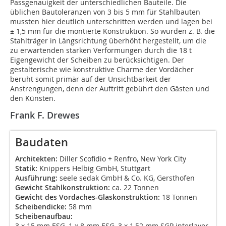
Passgenauigkeit der unterschiedlichen Bauteile. Die
üblichen Bautoleranzen von 3 bis 5 mm für Stahlbauten
mussten hier deutlich unterschritten werden und lagen bei
± 1,5 mm für die montierte Konstruktion. So wurden z. B. die
Stahlträger in Längsrichtung überhöht hergestellt, um die
zu erwartenden starken Verformungen durch die 18 t
Eigengewicht der Scheiben zu berücksichtigen. Der
gestalterische wie konstruktive Charme der Vordächer
beruht somit primär auf der Unsichtbarkeit der
Anstrengungen, denn der Auftritt gebührt den Gästen und
den Künsten.
Frank F. Drewes
Baudaten
Architekten:
Diller Scofidio + Renfro, New York City
Statik:
Knippers Helbig GmbH, Stuttgart
Ausführung:
seele sedak GmbH & Co. KG, Gersthofen
Gewicht Stahlkonstruktion:
ca. 22 Tonnen
Gewicht des Vordaches-Glaskonstruktion:
18 Tonnen
Scheibendicke:
58 mm
Scheibenaufbau:
3 x 15 mm ESG, 1 x 8 mm ESG, 3 x 1,52 mm SGP interlayer