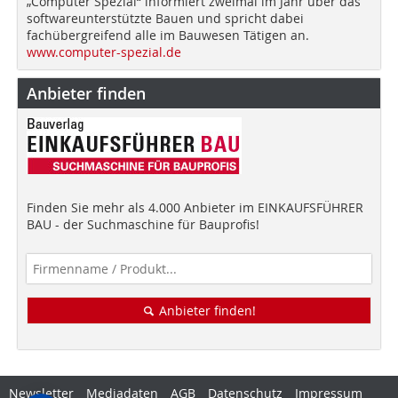
„Computer Spezial“ informiert zweimal im Jahr über das
softwareunterstützte Bauen und spricht dabei
fachübergreifend alle im Bauwesen Tätigen an.
www.computer-spezial.de
Anbieter finden
Finden Sie mehr als 4.000 Anbieter im EINKAUFSFÜHRER
BAU - der Suchmaschine für Bauprofis!
Anbieter finden!
Newsletter
Mediadaten
AGB
Datenschutz
Impressum