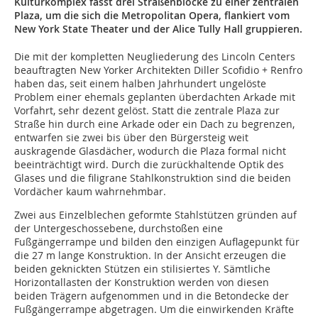
Kulturkomplex fasst drei Straßenblöcke zu einer zentralen
Plaza, um die sich die Metropolitan Opera, flankiert vom
New York State Theater und der Alice Tully Hall gruppieren.
Die mit der kompletten Neugliederung des Lincoln Centers
beauftragten New Yorker Architekten Diller Scofidio + Renfro
haben das, seit einem halben Jahrhundert ungelöste
Problem einer ehemals geplanten überdachten Arkade mit
Vorfahrt, sehr dezent gelöst. Statt die zentrale Plaza zur
Straße hin durch eine Arkade oder ein Dach zu begrenzen,
entwarfen sie zwei bis über den Bürgersteig weit
auskragende Glasdächer, wodurch die Plaza formal nicht
beeinträchtigt wird. Durch die zurückhaltende Optik des
Glases und die filigrane Stahlkonstruktion sind die beiden
Vordächer kaum wahrnehmbar.
Zwei aus Einzelblechen geformte Stahlstützen gründen auf
der Untergeschossebene, durchstoßen eine
Fußgängerrampe und bilden den einzigen Auflagepunkt für
die 27 m lange Konstruktion. In der Ansicht erzeugen die
beiden geknickten Stützen ein stilisiertes Y. Sämtliche
Horizontallasten der Konstruktion werden von diesen
beiden Trägern aufgenommen und in die Betondecke der
Fußgängerrampe abgetragen. Um die einwirkenden Kräfte