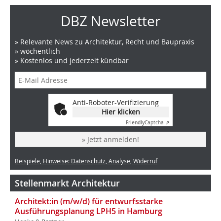
DBZ Newsletter
» Relevante News zu Architektur, Recht und Baupraxis
» wöchentlich
» Kostenlos und jederzeit kündbar
Anti-Roboter-Verifizierung
Hier klicken
Friendly
Captcha ⇗
» Jetzt anmelden!
Beispiele, Hinweise: Datenschutz, Analyse, Widerruf
Stellenmarkt Architektur
Architekt:in (m/w/d) für entwurfsstarke
Ausführungsplanung LPH5 in Hamburg