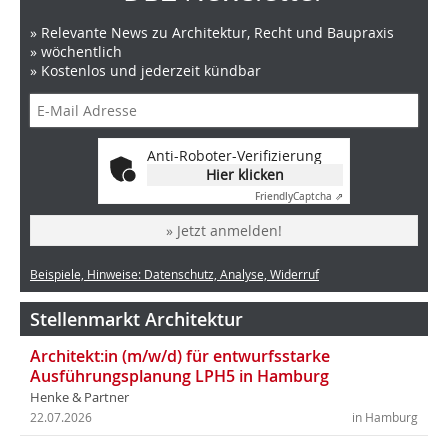
» Relevante News zu Architektur, Recht und Baupraxis
» wöchentlich
» Kostenlos und jederzeit kündbar
Anti-Roboter-Verifizierung
Hier klicken
Friendly
Captcha ⇗
» Jetzt anmelden!
Beispiele, Hinweise: Datenschutz, Analyse, Widerruf
Stellenmarkt Architektur
Architekt:in (m/w/d) für entwurfsstarke
Ausführungsplanung LPH5 in Hamburg
Henke & Partner
22.07.2026
in Hamburg