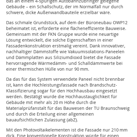
das an einem 4-spurigen Autobahnzubringer gelegene
Gebäude – ein Schallschutz, der im Normalfall nur durch
schwere, dicke Außenwandbauteile erzielbar wäre.
Das schmale Grundstück, auf dem der Büroneubau OWP12
beheimatet ist, erforderte eine flächeneffiziente Bauweise.
Gemeinsam mit der FKN Gruppe wurde eine neuartige
Lösung entwickelt, die solche Eigenschaften in einer
Fassadenkonstruktion erstmalig vereint. Dank innovativer,
nachhaltiger Dämmstoffe wie Vakuumisolations-Paneelen
und Dämmplatten aus Siliziumdioxid bietet die Fassade
hervorragende Wärmedämm- und Schalldämmwerte bei
einer thermischen Hülle von nur 90 mm.
Da das für das System verwendete Paneel nicht brennbar
ist, kann die Hochleistungsfassade nach Brandschutz-
Klassifizierung sogar für den Hochhausbau eingesetzt
werden. Bestätigt wurde die Hochhaustauglichkeit für
Gebäude mit mehr als 20 m Höhe durch die
Materialprüfanstalt für das Bauwesen der TU Braunschweig
und durch die Erteilung einer allgemeinen
bauaufsichtlichen Zulassung (abZ).
Mit den Photovoltaikelementen ist die Fassade nur 210 mm
dick. Eine konventionelle Konstruktion würde für einen