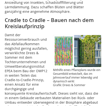
Ansiedlung von Insekten, Schadstofffilterung und
Lärmdämmung. Dazu schaffen Blüten und Blätter
ganzjährig eine angenehme Atmosphäre.
Cradle to Cradle – Bauen nach dem
Kreislaufprinzip
Damit der
Ressourcenverbrauch und
das Abfall­aufkommen
möglichst gering ausfallen,
verwirklichte Drees &
Sommer mit dem
Tochterunternehmen und
Umweltberatungsinstitut
Mithilfe eines Pflanzplans wurde ein
EPEA beim Bau der OWP12
Gesamtbild entwickelt, das im
in weiten Teilen das
Jahresverlauf immer lebendig und
Cradle-to-Cradle-Prinzip,
dynamisch wirkt
einen Ansatz für eine
Grafik: Drees & Sommer
durchgängige und
konsequente Kreislaufwirtschaft. Dieses sieht vor, dass die
in einem Gebäude verbauten Materialien bei Rück- oder
Umbau entweder überwiegend in der Biosphäre abgebaut