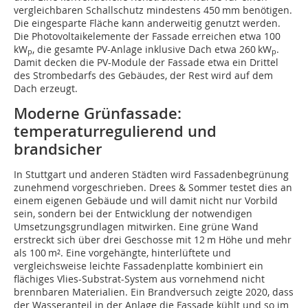
vergleichbaren Schallschutz mindestens 450 mm benötigen.
Die eingesparte Fläche kann anderweitig genutzt werden.
Die Photovoltaikelemente der Fassade erreichen etwa 100
kW
, die gesamte PV-Anlage inklusive Dach etwa 260 kW
.
p
p
Damit decken die PV-Module der Fassade etwa ein Drittel
des Strombedarfs des Gebäudes, der Rest wird auf dem
Dach erzeugt.
Moderne Grünfassade:
temperaturregulierend und
brandsicher
In Stuttgart und anderen Städten wird Fassadenbegrünung
zunehmend vorgeschrieben. Drees & Sommer testet dies an
einem eigenen Gebäude und will damit nicht nur Vorbild
sein, sondern bei der Entwicklung der notwendigen
Umsetzungsgrundlagen mitwirken. Eine grüne Wand
erstreckt sich über drei Geschosse mit 12 m Höhe und mehr
als 100 m². Eine vorgehängte, hinterlüftete und
vergleichsweise leichte Fassadenplatte kombiniert ein
flächiges Vlies-Substrat-System aus vornehmend nicht
brennbaren Materialien. Ein Brandversuch zeigte 2020, dass
der Wasseranteil in der Anlage die Fassade kühlt und so im