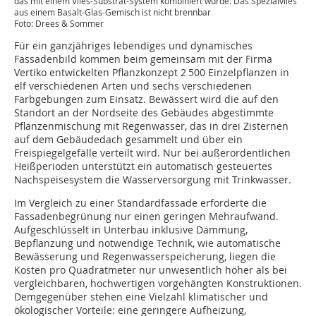
das mit einem Vlies-Substrat-System kombiniert wurde. Das Spezialvlies
aus einem Basalt-Glas-Gemisch ist nicht brennbar
Foto: Drees & Sommer
Für ein ganzjähriges lebendiges und dynamisches
Fassadenbild kommen beim gemeinsam mit der Firma
Vertiko entwickelten Pflanzkonzept 2 500 Einzelpflanzen in
elf verschiedenen Arten und sechs verschiedenen
Farbgebungen zum Einsatz. Bewässert wird die auf den
Standort an der Nordseite des Gebäudes abgestimmte
Pflanzenmischung mit Regenwasser, das in drei Zisternen
auf dem Gebäudedach gesammelt und über ein
Freispiegelgefälle verteilt wird. Nur bei außerordentlichen
Heißperioden unterstützt ein automatisch gesteuertes
Nachspeisesystem die Wasserversorgung mit Trinkwasser.
Im Vergleich zu einer Standardfassade erforderte die
Fassadenbegrünung nur einen geringen Mehraufwand.
Aufgeschlüsselt in Unterbau inklusive Dämmung,
Bepflanzung und notwendige Technik, wie automatische
Bewässerung und Regenwasserspeicherung, liegen die
Kosten pro Quadratmeter nur unwesentlich höher als bei
vergleichbaren, hochwertigen vorgehängten Konstruktionen.
Demgegenüber stehen eine Vielzahl klimatischer und
ökologischer Vorteile: eine geringere Aufheizung,