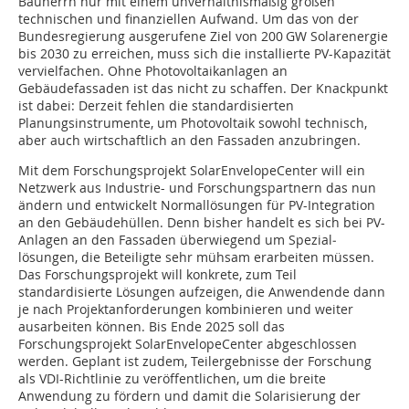
Bauherrn nur mit einem unverhältnismäßig großen
technischen und finanziellen Aufwand. Um das von der
Bundesregierung ausgerufene Ziel von 200 GW Solarenergie
bis 2030 zu erreichen, muss sich die installierte PV-Kapazität
vervielfachen. Ohne Photovoltaikanlagen an
Gebäudefassaden ist das nicht zu schaffen. Der Knackpunkt
ist dabei: Derzeit fehlen die standardisierten
Planungsinstrumente, um Photovoltaik sowohl technisch,
aber auch wirtschaftlich an den Fassaden anzubringen.
Mit dem Forschungsprojekt SolarEnvelopeCenter will ein
Netzwerk aus Industrie- und Forschungspartnern das nun
ändern und entwickelt Normallösungen für PV-Integration
an den Gebäudehüllen. Denn bisher handelt es sich bei PV-
Anlagen an den Fassaden überwiegend um Spezial­
lösungen, die Beteiligte sehr mühsam erarbeiten müssen.
Das Forschungsprojekt will konkrete, zum Teil
standardisierte Lösungen aufzeigen, die Anwendende dann
je nach Projektanforderungen kombinieren und weiter
ausarbeiten können. Bis Ende 2025 soll das
Forschungsprojekt Solar­EnvelopeCenter abgeschlossen
werden. Geplant ist zudem, Teilergebnisse der Forschung
als VDI-Richtlinie zu veröffentlichen, um die breite
Anwendung zu fördern und damit die Solarisierung der