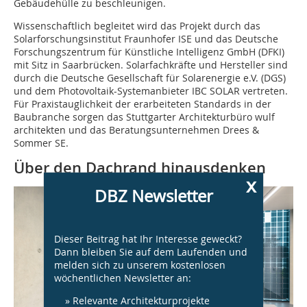
Gebäudehülle zu beschleunigen.
Wissenschaftlich begleitet wird das Projekt durch das
Solarforschungsinstitut Fraunhofer ISE und das Deutsche
Forschungszentrum für Künstliche Intelligenz GmbH (DFKI)
mit Sitz in Saarbrücken. Solarfachkräfte und Hersteller sind
durch die Deutsche Gesellschaft für Solarenergie e.V. (DGS)
und dem Photovoltaik-Systemanbieter IBC SOLAR vertreten.
Für Praxistauglichkeit der erarbeiteten Standards in der
Baubranche sorgen das Stuttgarter Architekturbüro wulf
architekten und das Beratungsunternehmen Drees &
Sommer SE.
Über den Dachrand hinausdenken
x
DBZ Newsletter
Dieser Beitrag hat Ihr Interesse geweckt?
Dann bleiben Sie auf dem Laufenden und
melden sich zu unserem kostenlosen
wöchentlichen Newsletter an:
» Relevante Architekturprojekte