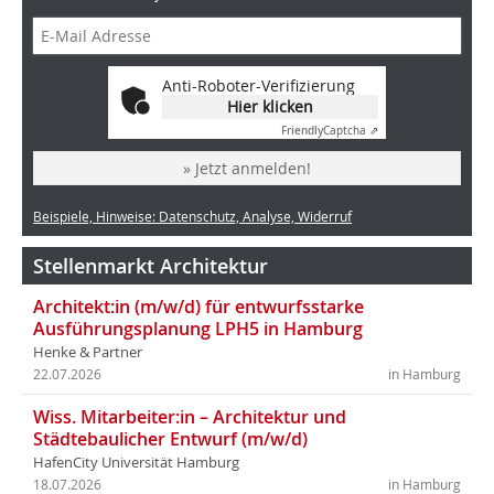
Anti-Roboter-Verifizierung
Hier klicken
Friendly
Captcha ⇗
» Jetzt anmelden!
Beispiele, Hinweise: Datenschutz, Analyse, Widerruf
Stellenmarkt Architektur
Architekt:in (m/w/d) für entwurfsstarke
Ausführungsplanung LPH5 in Hamburg
Henke & Partner
22.07.2026
in Hamburg
Wiss. Mitarbeiter:in – Architektur und
Städtebaulicher Entwurf (m/w/d)
HafenCity Universität Hamburg
18.07.2026
in Hamburg