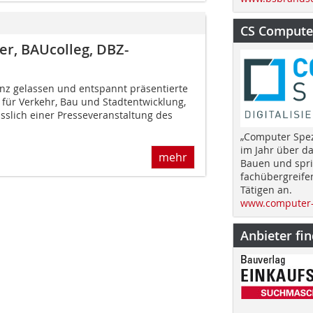
CS Computer
r, BAUcolleg, DBZ-
anz gelassen und entspannt präsentierte
 für Verkehr, Bau und Stadtentwicklung,
sslich einer Presseveranstaltung des
„Computer Spez
im Jahr über d
mehr
Bauen und spri
fachübergreife
Tätigen an.
www.computer-
Anbieter fi