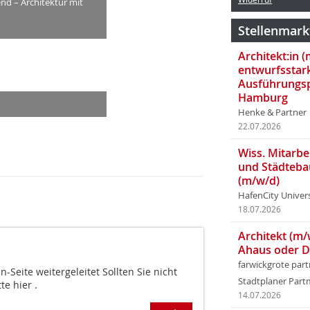
d – Architektur mit
Stellenmark
Architekt:in 
entwurfsstar
Ausführungsp
Hamburg
Henke & Partner
22.07.2026
Wiss. Mitarbei
und Städteba
(m/w/d)
HafenCity Univer
18.07.2026
Architekt (m/
Ahaus oder 
farwickgrote par
Seite weitergeleitet Sollten Sie nicht
Stadtplaner Par
te hier .
14.07.2026