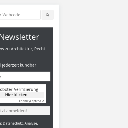
Newsletter
s zu Architektur, Recht
d jederzeit kündbar
oboter-Verifizierung
Hier klicken
Friendly
Captcha ⇗
etzt anmelden!
e: Datenschutz, Analyse,