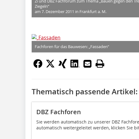
Zi und DBZ Fachforum zum Thema „Bauen gegen den Tren
Ziegeln“
am 7. Dezember 2011 in Frankfurt a. M.
Fachforen für das Bauwesen: „Fassaden“
Thematisch passende Artikel:
DBZ Fachforen
Sie werden automatisch zu unserer DBZ Fachforen-
automatisch weitergeleitet werden, klicken Sie bit