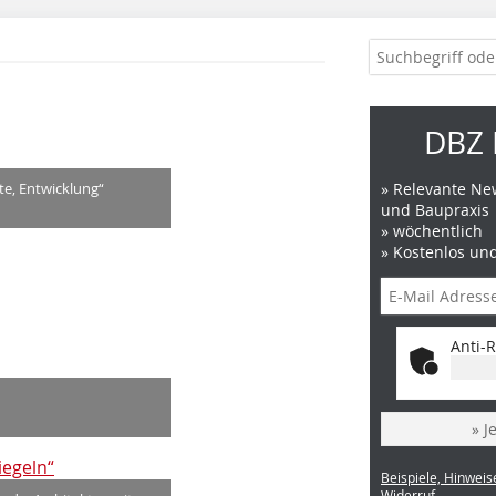
DBZ 
» Relevante New
e, Entwicklung“
und Baupraxis
» wöchentlich
» Kostenlos un
Anti-R
» J
Beispiele, Hinweis
Widerruf