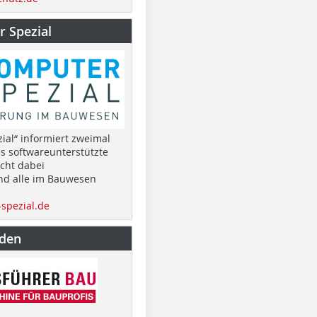
 Spezial
ial“ informiert zweimal
as softwareunterstützte
cht dabei
nd alle im Bauwesen
spezial.de
nden