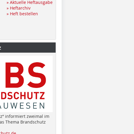
» Aktuelle Heftausgabe
» Heftarchiv
» Heft bestellen
z
z“ informiert zweimal im
das Thema Brandschutz
hutz.de