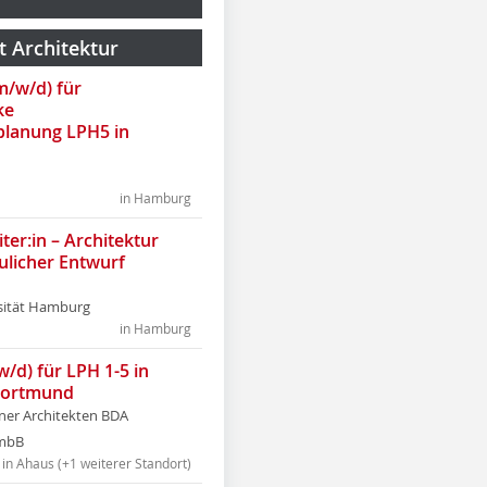
t Architektur
(m/w/d) für
ke
lanung LPH5 in
in Hamburg
ter:in – Architektur
ulicher Entwurf
sität Hamburg
in Hamburg
w/d) für LPH 1-5 in
Dortmund
tner Architekten BDA
tmbB
in Ahaus (+1 weiterer Standort)