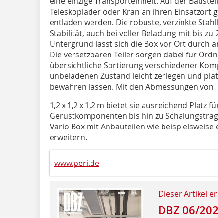
eine einzige Transporteinheit. Auf der Baustel
Teleskoplader oder Kran an ihren Einsatzort 
entladen werden. Die robuste, verzinkte Stah
Stabilität, auch bei voller Beladung mit bis z
Untergrund lässt sich die Box vor Ort durch a
Die versetzbaren Teiler sorgen dabei für Ord
übersichtliche Sortierung verschiedener Kom
unbeladenen Zustand leicht zerlegen und pla
bewahren lassen. Mit den Abmessungen von ­
1,2 x 1,2 x 1,2 m bietet sie ausreichend Platz f
Gerüstkomponenten bis hin zu Schalungsträge
Vario Box mit Anbauteilen wie beispielsweise e
erweitern.
www.peri.de
Dieser Artikel er
DBZ 06/20