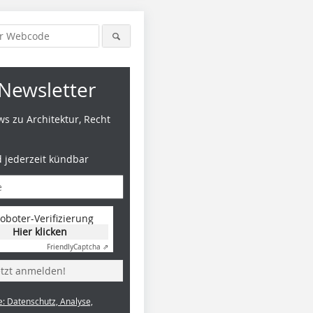
Newsletter
s zu Architektur, Recht
d jederzeit kündbar
oboter-Verifizierung
Hier klicken
Friendly
Captcha ⇗
etzt anmelden!
e: Datenschutz, Analyse,