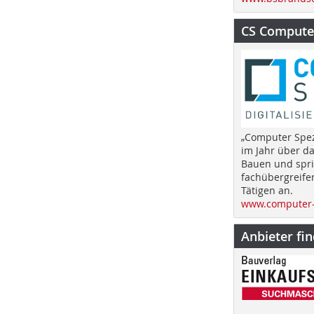
CS Computer
„Computer Spez
im Jahr über d
Bauen und spri
fachübergreife
Tätigen an.
www.computer-
Anbieter fi