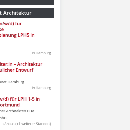
t Architektur
(m/w/d) für
ke
lanung LPH5 in
in Hamburg
ter:in – Architektur
ulicher Entwurf
sität Hamburg
in Hamburg
w/d) für LPH 1-5 in
Dortmund
tner Architekten BDA
tmbB
in Ahaus (+1 weiterer Standort)