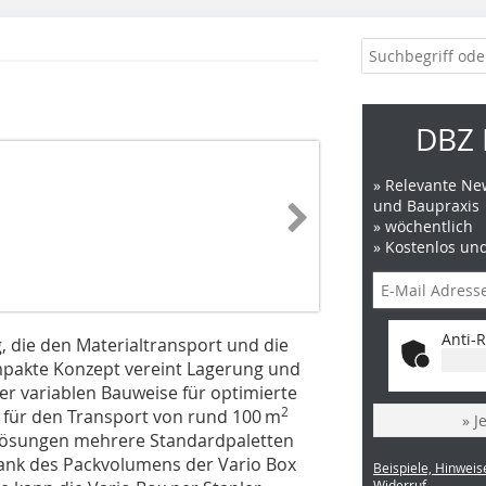
DBZ 
» Relevante New
und Baupraxis
» wöchentlich
» Kostenlos un
Anti-R
g, die den Materialtransport und die
ompakte Konzept vereint Lagerung und
er variablen Bauweise für optimierte
2
 für den Transport von rund 100 m
» J
Lösungen mehrere Standardpaletten
dank des Packvolumens der Vario Box
Beispiele, Hinweis
Widerruf