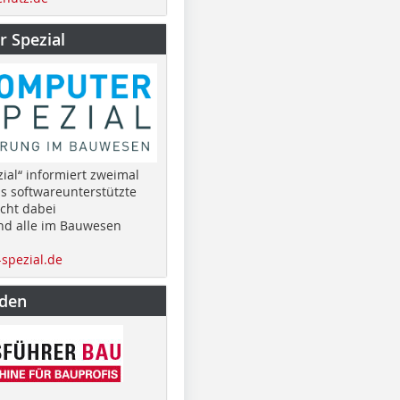
 Spezial
ial“ informiert zweimal
as softwareunterstützte
cht dabei
nd alle im Bauwesen
spezial.de
nden