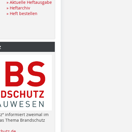
» Aktuelle Heftausgabe
» Heftarchiv
» Heft bestellen
z
z“ informiert zweimal im
das Thema Brandschutz
hutz.de