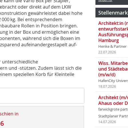
le kann die Vario Box per Stapler,
gebracht oder direkt auf dem LKW
Stellenmark
lkonstruktion gewährleistet dabei hohe
u 2 000 kg. Bei entsprechendem
Architekt:in 
nbaubare Rollen in Position bringen.
entwurfsstar
nung in der Box und ermöglichen eine
Ausführungsp
ponenten, während sich die Boxen im
Hamburg
tzsparend aufeinandergestapelt auf­
Henke & Partner
22.07.2026
ür unterschiedliche
Wiss. Mitarbei
rn und -stützen. Zudem lässt sich die
und Städteba
inem speziellen Korb für Kleinteile
(m/w/d)
HafenCity Univer
18.07.2026
Architekt (m/
Ahaus oder 
farwickgrote par
schien in
Stadtplaner Par
26
14.07.2026