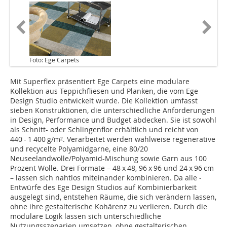
Foto: Ege Carpets
Mit Superflex präsentiert Ege Carpets eine modulare
Kollektion aus Teppichflie­sen und Planken, die vom Ege
Design Studio entwickelt wurde. Die Kollektion umfasst
sieben Konstruktionen, die unterschiedliche Anforderungen
in Design, Performance und Budget abdecken. Sie ist sowohl
als Schnitt- oder Schlin­genflor erhältlich und reicht von
440 - 1 400 g/m². Verarbeitet werden wahlweise regenerative
und recycelte Polyamidgarne, eine 80/20
Neuseelandwolle/Polya­mid-Mischung sowie Garn aus 100
Prozent Wolle. Drei For­mate – 48 x 48, 96 x 96 und 24 x 96 cm
– lassen sich nahtlos miteinander kombinieren. Da alle ­
Entwürfe des Ege Design Studios auf Kombinierbarkeit
ausgelegt sind, entstehen Räume, die sich verändern lassen,
ohne ihre gestalterische Kohärenz zu verlieren. Durch die
modulare Logik lassen sich unterschiedliche
Nutzungsszenarien um­setzen, ohne gestalterischen