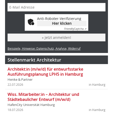
Anti-Roboter-Verifizierung
Hier klicken
Friendly
Captcha ⇗
» Jetzt anmelden!
Beispiele, Hinweise: Datenschutz, Analyse, Widerruf
Stellenmarkt Architektur
Architekt:in (m/w/d) für entwurfsstarke
Ausführungsplanung LPH5 in Hamburg
Henke & Partner
22.07.2026
in Hamburg
Wiss. Mitarbeiter:in – Architektur und
Städtebaulicher Entwurf (m/w/d)
HafenCity Universität Hamburg
18.07.2026
in Hamburg