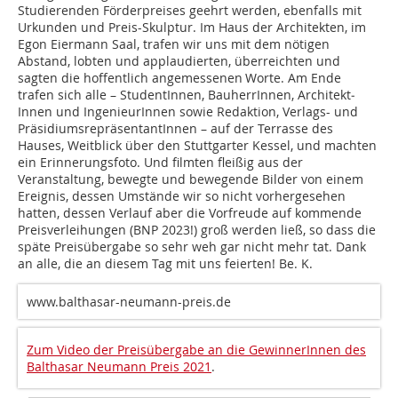
Studierenden Förderpreises geehrt werden, ebenfalls mit
Urkunden und Preis-Skulptur. Im Haus der Architekten, im
Egon Eiermann Saal, trafen wir uns mit dem nöti­gen
Abstand, lobten und applaudierten, überreichten und
sagten die hoffentlich angemesse­nen Worte. Am Ende
trafen sich alle – StudentInnen, BauherrInnen, Architekt­
Innen und IngenieurInnen sowie Redaktion, Verlags- und
PräsidiumsrepräsentantInnen – auf der Terrasse des
Hauses, Weitblick über den Stuttgarter Kessel, und machten
ein Erinnerungsfoto. Und filmten fleißig aus der
Veranstaltung, bewegte und bewegende Bilder von einem
Ereignis, dessen Umstände wir so nicht vorhergesehen
hatten, dessen Verlauf aber die Vorfreude auf kommende
Preisverleihungen (BNP 2023!) groß werden ließ, so dass die
späte Preisübergabe so sehr weh gar nicht mehr tat. Dank
an alle, die an diesem Tag mit uns feierten! Be. K.
www.balthasar-neumann-preis.de
Zum Video der Preisübergabe an die GewinnerInnen des
Balthasar Neumann Preis 2021
.