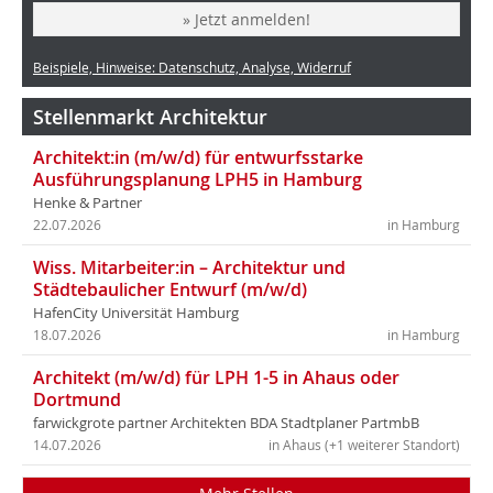
» Jetzt anmelden!
Beispiele, Hinweise: Datenschutz, Analyse, Widerruf
Stellenmarkt Architektur
Architekt:in (m/w/d) für entwurfsstarke
Ausführungsplanung LPH5 in Hamburg
Henke & Partner
22.07.2026
in Hamburg
Wiss. Mitarbeiter:in – Architektur und
Städtebaulicher Entwurf (m/w/d)
HafenCity Universität Hamburg
18.07.2026
in Hamburg
Architekt (m/w/d) für LPH 1-5 in Ahaus oder
Dortmund
farwickgrote partner Architekten BDA Stadtplaner PartmbB
14.07.2026
in Ahaus (+1 weiterer Standort)