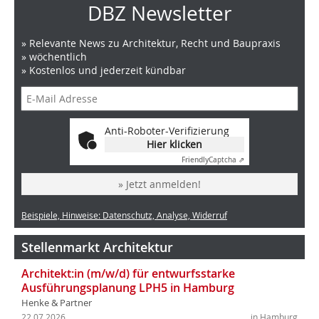
DBZ Newsletter
» Relevante News zu Architektur, Recht und Baupraxis
» wöchentlich
» Kostenlos und jederzeit kündbar
Anti-Roboter-Verifizierung
Hier klicken
Friendly
Captcha ⇗
» Jetzt anmelden!
Beispiele, Hinweise: Datenschutz, Analyse, Widerruf
Stellenmarkt Architektur
Architekt:in (m/w/d) für entwurfsstarke
Ausführungsplanung LPH5 in Hamburg
Henke & Partner
22.07.2026
in Hamburg