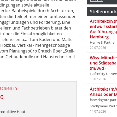
dingungen sowie aktuelle
erter Baubeispiele durch Architekten,
Stellenmark
lten die Teilnehmer einen umfassenden
Architekt:in 
ungsgrund­lagen und Förderung. Eine
entwurfsstar
ellern und Fach­betrieben bietet den
Ausführungsp
t über die Einsatzmöglichkeiten
Hamburg
n referieren u.a. Tom Kaden und Malte
Henke & Partner
„Holzbau vertikal - mehrgeschossige
22.07.2026
vom Planungsbüro Entech über „Stell­
an Gebäudehülle und Haustechnik mit
Wiss. Mitarbei
und Städteba
(m/w/d)
HafenCity Univer
18.07.2026
schien in
Architekt (m/
Ahaus oder 
10
farwickgrote par
Stadtplaner Par
produktive Haut
14.07.2026