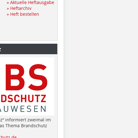
» Aktuelle Heftausgabe
» Heftarchiv
» Heft bestellen
z
z“ informiert zweimal im
das Thema Brandschutz
hutz.de