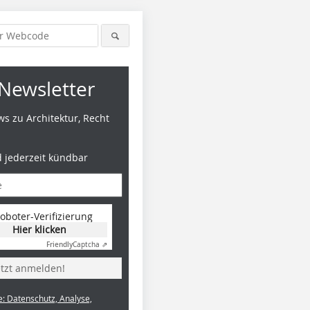
Newsletter
s zu Architektur, Recht
d jederzeit kündbar
oboter-Verifizierung
Hier klicken
Friendly
Captcha ⇗
etzt anmelden!
e: Datenschutz, Analyse,