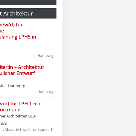
t Architektur
(m/w/d) für
ke
lanung LPH5 in
in Hamburg
ter:in – Architektur
ulicher Entwurf
sität Hamburg
in Hamburg
w/d) für LPH 1-5 in
Dortmund
tner Architekten BDA
tmbB
in Ahaus (+1 weiterer Standort)