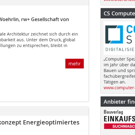
CS Computer
oehrlin, rw+ Gesellschaft von
ale Architektur zeichnet sich durch ein
arkeit aus. Unter dem Druck, global
llungen zu entsprechen, bleibt in
„Computer Spez
mehr
im Jahr über d
Bauen und spri
fachübergreife
Tätigen an.
www.computer-
Anbieter fi
onzept Energieoptimiertes