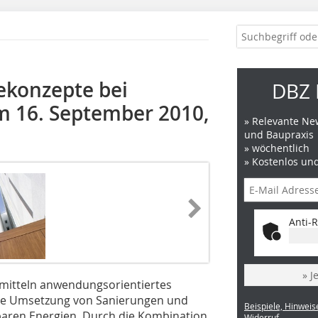
ekonzepte bei
DBZ 
 16. September 2010,
» Relevante New
und Baupraxis
» wöchentlich
» Kostenlos un
Anti-R
» J
­mitteln anwendungsorientiertes
nte Umsetzung von Sanierungen und
Beispiele, Hinweis
aren Energien. Durch die Kombination
Widerruf