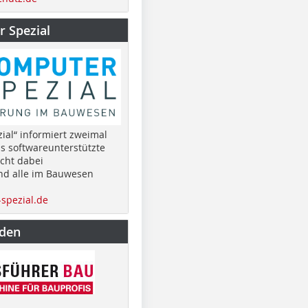
 Spezial
ial“ informiert zweimal
as softwareunterstützte
cht dabei
nd alle im Bauwesen
spezial.de
nden