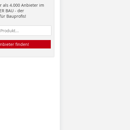
 als 4.000 Anbieter im
R BAU - der
ür Bauprofis!
nbieter finden!