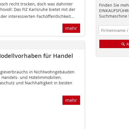
noch recht trocken, doch was dahinter
Finden Sie mehr
hsvoll: Das FIZ Karlsruhe bietet mit der
EINKAUFSFÜHRE
Suchmaschine f
er interessierten Fachöffentlichkeit...
mehr
A
Modellvorhaben für Handel
ergieverbrauchs in Nichtwohngebäuden
 Handels- und Hotelimmobilien.
maschutz und Nachhaltigkeit in beiden
mehr