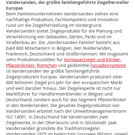
Vandersanden, der größte familiengeführte Ziegelhersteller
Europas
Beim Familienunternehmen Vandersanden stehen eine
nachhaltige Produktion, Fachkompetenz und Innovation
rund um die Ziegelherstellung im Vordergrund.
Vandersanden bietet Ziegelprodukte für die Planung und
Verwirklichung von Gebäuden, Gärten, Parks und im
Straßenbau an. Die „Vandersanden-Familie“ besteht aus
bald 800 Mitarbeitern in Belgien, den Niederlanden,
Frankreich, Deutschland und Großbritannien. Mit insgesamt
zehn Produktionsstätten für
Vormauerziegel und Klinker
,
Pflasterklinker
,
Riemchen
und gedämmte
Fassadensysteme
ist Vandersanden der größte familiengeführte
Ziegelproduzent Europas. Vandersanden produziert über
600 Millionen Ziegel pro Jahr für den europäischen Markt
und weit darüber hinaus. Der Ziegelexperte ist nicht nur
Marktführer für Handformverblender in Belgien und
Deutschland, sondern auch für das Segment Pflasterklinker
in den Niederlanden. Die gesamte Ziegelproduktion von
Vandersanden arbeitet nach der Umweltmanagementnorm
ISO 14001. In Deutschland hat Vandersanden zwei
Ziegelwerke, in der Oberlausitz und in Glückstadt. Jaak
Vandersanden gründete die Traditionsziegelei
Vandersanden 1925 im belgischen Spouwen (Bilzen), unweit