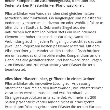
neuen Kompendium zusammengefasst, dem über 200
Seiten starken Pflasterklinker-Planungsordner.
Pflasterklinker von Vandersanden sind gleichermaßen
ästhetisch und funktional. Ob langlebiger und belastbarer
Bodenbelag mitten im Stadtzentrum oder Wohlfühlfaktor im
öffentlichen Stadtpark: Gebrannte Ziegel aus dem
natürlichen Rohstoff Ton bilden stets ein verbindendes
Element mit hoher ästhetischer Wirkung. Damit die
Verbindung auch in jedem Fall gelingt, braucht es das zum
jeweiligen Projekt am besten passende Material. Mit dem
Pflasterordner gibt Vandersanden Landschaftsarchitekten
ein umfassendes und inspirierendes Kompendium an die
Hand, das alle gestalterischen und handwerklichen Fragen
zum Einsatz und zur Verarbeitung von Pflasterklinkern
beantwortet.
Alles über Pflasterklinker, griffbereit in einem Ordner
Pflasterklinker als innovative Lösung zur Anpassung
öffentlicher Räume an den Klimawandel, wie Pflasterklinker
verarbeitet werden müssen und was Formback- von
Strangpressprodukten unterscheidet: Auf mehr als 200
Seiten präsentiert Vandersanden nicht nur das größte
Produktportfolio an gebrannten Pflasterklinkern in Europa,