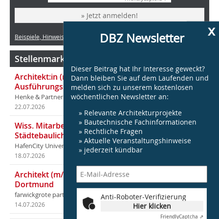
» Jetzt anmelden!
x
DBZ Newsletter
Beispiele, Hinweise: Datenschutz, Analyse, Widerruf
Stellenmarkt Architektur
Dieser Beitrag hat Ihr Interesse geweckt?
Architekt:in (m/w/d) für entwurfsstarke
Dann bleiben Sie auf dem Laufenden und
Ausführungsplanung LPH5 in Hamburg
melden sich zu unserem kostenlosen
wöchentlichen Newsletter an:
Henke & Partner
22.07.2026
in Hamburg
» Relevante Architekturprojekte
» Bautechnische Fachinformationen
Wiss. Mitarbeiter:in – Architektur und
» Rechtliche Fragen
Städtebaulicher Entwurf (m/w/d)
» Aktuelle Veranstaltungshinweise
HafenCity Universität Hamburg
» jederzeit kündbar
18.07.2026
in Hamburg
Architekt (m/w/d) für LPH 1-5 in Ahaus oder
Dortmund
farwickgrote partner Architekten BDA Stadtplaner PartmbB
Anti-Roboter-Verifizierung
14.07.2026
in Ahaus (+1 weiterer Standort)
Hier klicken
Friendly
Captcha ⇗