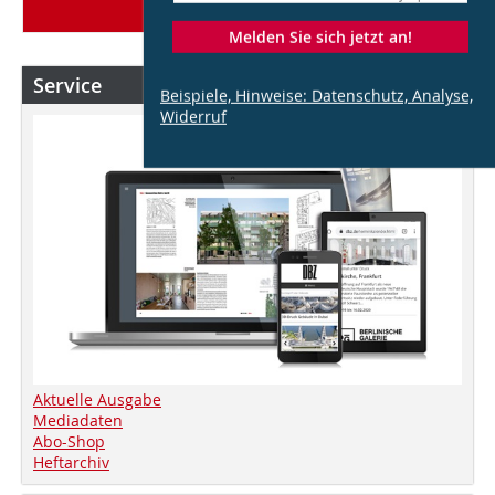
Mehr Stellen
Melden Sie sich jetzt an!
Service
Beispiele, Hinweise: Datenschutz, Analyse,
Widerruf
Aktuelle Ausgabe
Mediadaten
Abo-Shop
Heftarchiv