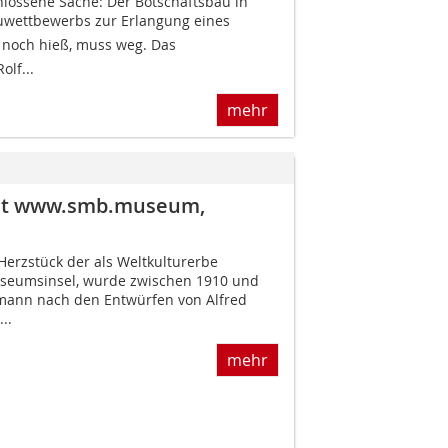
hlossene Sache: Der Botschaftsbau in
auwettbewerbs zur Erlangung eines
9 noch hieß, muss weg. Das
lf...
mehr
ht www.smb.museum,
rzstück der als Weltkulturerbe
useumsinsel, wurde zwischen 1910 und
mann nach den Entwürfen von Alfred
..
mehr