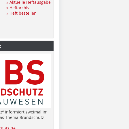
» Aktuelle Heftausgabe
» Heftarchiv
» Heft bestellen
z
z“ informiert zweimal im
das Thema Brandschutz
hutz.de