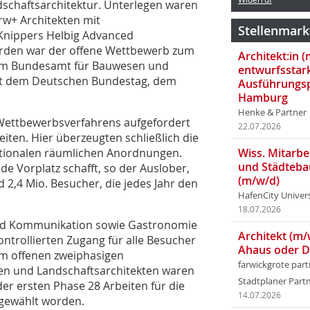
dschaftsarchitektur. Unterlegen waren
rw+ Architekten mit
Stellenmark
 Knippers Helbig Advanced
orden war der offene Wettbewerb zum
Architekt:in 
om Bundesamt für Bauwesen und
entwurfsstar
t dem Deutschen Bundestag, dem
Ausführungsp
Hamburg
Henke & Partner
 Wettbewerbsverfahrens aufgefordert
22.07.2026
ten. Hier überzeugten schließlich die
nktionalen räumlichen Anordnungen.
Wiss. Mitarbei
und Städteba
de Vorplatz schafft, so der Auslober,
(m/w/d)
d 2,4 Mio. Besucher, die jedes Jahr den
HafenCity Univer
18.07.2026
und Kommunikation sowie Gastronomie
Architekt (m/
ontrollierten Zugang für alle Besucher
Ahaus oder 
em offenen zweiphasigen
farwickgrote par
en und Landschaftsarchitekten waren
Stadtplaner Par
r ersten Phase 28 Arbeiten für die
14.07.2026
sgewählt worden.