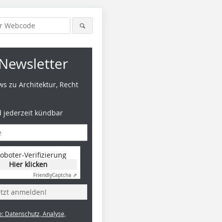
Newsletter
s zu Architektur, Recht
d jederzeit kündbar
oboter-Verifizierung
Hier klicken
Friendly
Captcha ⇗
etzt anmelden!
e: Datenschutz, Analyse,