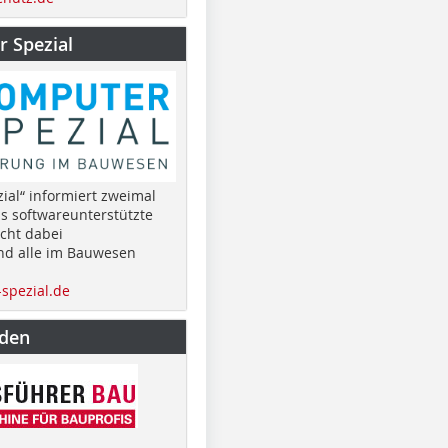
 Spezial
ial“ informiert zweimal
as softwareunterstützte
cht dabei
nd alle im Bauwesen
spezial.de
nden