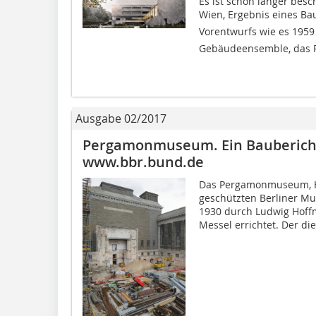
Es ist schon länger besc
Wien, Ergebnis eines B
Vorentwurfs wie es 195
Gebäudeensemble, das Ro
Ausgabe 02/2017
Pergamonmuseum. Ein Bauberic
www.bbr.bund.de
Das Pergamonmuseum, He
geschützten Berliner M
1930 durch Ludwig Hoff
Messel errichtet. Der die.