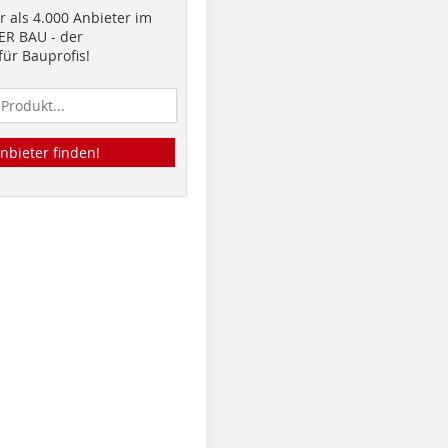
 als 4.000 Anbieter im
R BAU - der
ür Bauprofis!
nbieter finden!