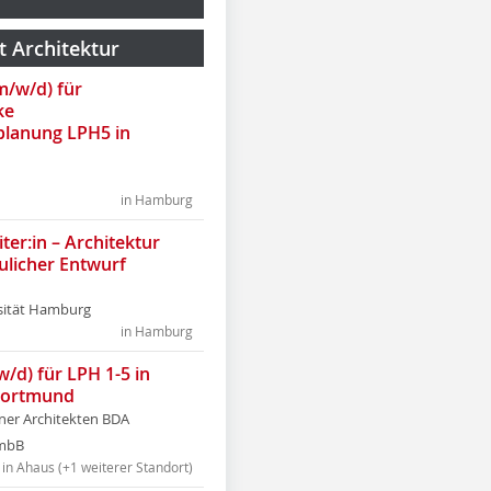
t Architektur
(m/w/d) für
ke
lanung LPH5 in
in Hamburg
ter:in – Architektur
ulicher Entwurf
sität Hamburg
in Hamburg
w/d) für LPH 1-5 in
Dortmund
tner Architekten BDA
tmbB
in Ahaus (+1 weiterer Standort)