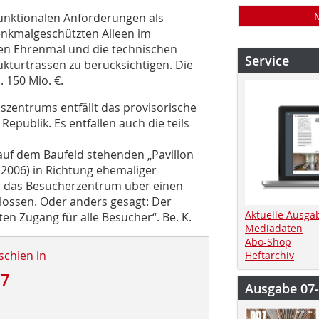
unktionalen Anforderungen als
enkmalgeschützten Alleen im
en Ehrenmal und die technischen
Service
ukturtrassen zu berücksichtigen. Die
 150 Mio. €.
szentrums entfällt das provisorische
epublik. Es entfallen auch die teils
uf dem Baufeld stehenden „Pavillon
2006) in Richtung ehemaliger
d das Besucherzentrum über einen
ossen. Oder anders gesagt: Der
Aktuelle Ausga
ten Zugang für alle Besucher“. Be. K.
Mediadaten
Abo-Shop
schien in
Heftarchiv
17
Ausgabe 07