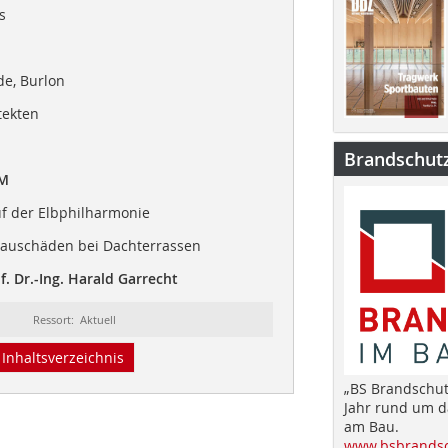
s
e, Burlon
tekten
Brandschut
IM
uf der Elbphilharmonie
auschäden bei Dachterrassen
. Dr.-Ing. Harald Garrecht
Ressort: Aktuell
Inhaltsverzeichnis
„BS Brandschut
Jahr rund um 
am Bau.
www.bsbrandsc