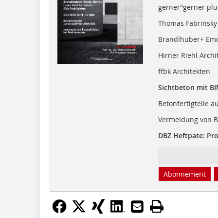
gerner°gerner plu
Thomas Fabrinsky
Brandlhuber+ Emd
Hirner Riehl Archi
ffbk Architekten
Sichtbeton mit B
Betonfertigteile a
Vermeidung von B
DBZ Heftpate: Prof
Abonnement