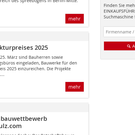
eich des Spreebogens in Berlin-Mitte.
Finden Sie mehr
EINKAUFSFÜHRE
Suchmaschine f
mehr
A
kturpreises 2025
25. März sind Bauherren sowie
gsbüros eingeladen, Bauwerke für den
is 2025 einzureichen. Die Projekte
...
mehr
eubauwettbewerb
ulz.com