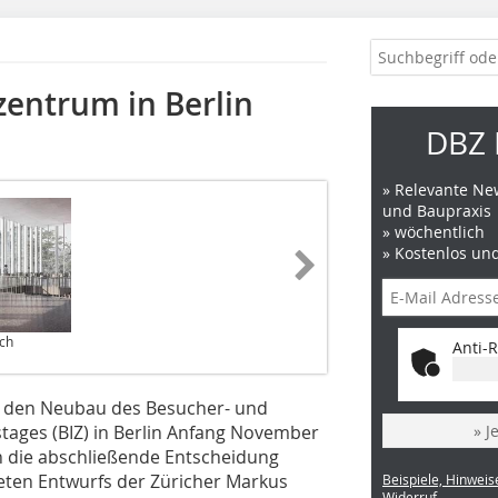
entrum in Berlin
DBZ 
» Relevante New
und Baupraxis
» wöchentlich
» Kostenlos un
sch
Anti-R
r den Neubau des Besucher- und
ages (BIZ) in Berlin Anfang November
» J
un die abschließende Entscheidung
ten Entwurfs der Züricher Markus
Beispiele, Hinweis
Widerruf