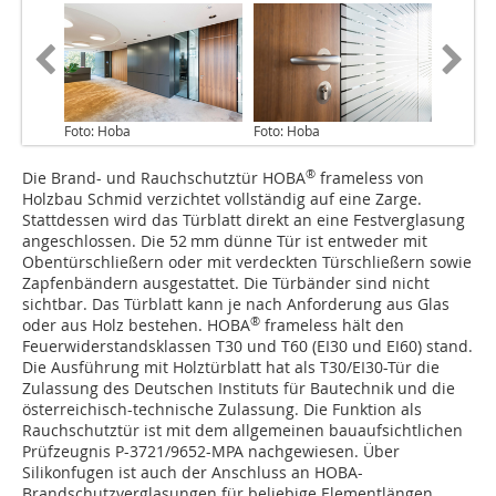
Foto: Hoba
Foto: Hoba
®
Die Brand- und Rauchschutztür HOBA
frameless von
Holzbau Schmid verzichtet vollständig auf eine Zarge.
Stattdessen wird das Türblatt direkt an eine Festverglasung
angeschlossen. Die 52 mm dünne Tür ist entweder mit
Obentürschließern oder mit verdeckten Türschließern sowie
Zapfenbändern ausgestattet. Die Türbänder sind nicht
sichtbar. Das Türblatt kann je nach Anforderung aus Glas
®
oder aus Holz bestehen. HOBA
frameless hält den
Feuerwiderstandsklassen T30 und T60 (EI30 und EI60) stand.
Die Ausführung mit Holztürblatt hat als T30/EI30-Tür die
Zulassung des Deutschen Instituts für Bautechnik und die
österreichisch-technische Zulassung. Die Funktion als
Rauchschutztür ist mit dem allgemeinen bauaufsichtlichen
Prüfzeugnis P-3721/9652-MPA nachgewiesen. Über
Silikonfugen ist auch der Anschluss an HOBA-
Brandschutzverglasungen für beliebige Elementlängen