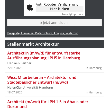
Anti-Roboter-Verifizierung
Hier klicken
Friendly
Captcha ⇗
» Jetzt anmelden!
Beispiele, Hinweise: Datenschutz, Analyse, Widerruf
Stellenmarkt Architektur
Architekt:in (m/w/d) für entwurfsstarke
Ausführungsplanung LPH5 in Hamburg
Henke & Partner
22.07.2026
in Hamburg
Wiss. Mitarbeiter:in – Architektur und
Städtebaulicher Entwurf (m/w/d)
HafenCity Universität Hamburg
18.07.2026
in Hamburg
Architekt (m/w/d) für LPH 1-5 in Ahaus oder
Dortmund