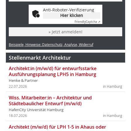
Anti-Roboter-Verifizierung
Hier klicken
Friendly
Captcha ⇗
» Jetzt anmelden!
Beispiele, Hinweise: Datenschutz, Analyse, Widerruf
Stellenmarkt Architektur
Architekt:in (m/w/d) für entwurfsstarke
Ausführungsplanung LPH5 in Hamburg
Henke & Partner
22.07.2026
in Hamburg
Wiss. Mitarbeiter:in – Architektur und
Städtebaulicher Entwurf (m/w/d)
HafenCity Universität Hamburg
18.07.2026
in Hamburg
Architekt (m/w/d) für LPH 1-5 in Ahaus oder