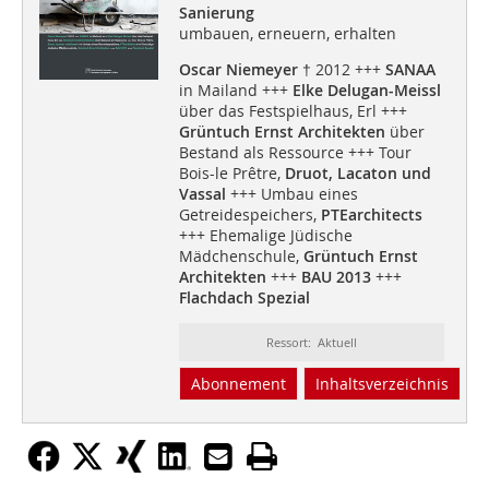
Sanierung
umbauen, erneuern, erhalten
Oscar Niemeyer
† 2012 +++
SANAA
in Mailand +++
Elke Delugan-Meissl
über das Festspielhaus, Erl +++
Grüntuch Ernst Architekten
über
Bestand als Ressource +++ Tour
Bois-le Prêtre,
Druot, Lacaton und
Vassal
+++ Umbau eines
Getreidespeichers,
PTEarchitects
+++ Ehemalige Jüdische
Mädchenschule,
Grüntuch Ernst
Architekten
+++
BAU 2013
+++
Flachdach Spezial
Ressort: Aktuell
Abonnement
Inhaltsverzeichnis