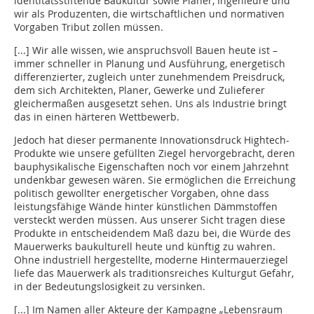
identitätsstiftende Baukultur sowie Planer, Ingenieure und
wir als Produzenten, die wirtschaftlichen und normativen
Vorgaben Tribut zollen müssen.
[...] Wir alle wissen, wie anspruchsvoll Bauen heute ist –
immer schneller in Planung und Ausführung, energetisch
differenzierter, zugleich unter zunehmendem Preisdruck,
dem sich Architekten, Planer, Gewerke und Zulieferer
gleichermaßen ausgesetzt sehen. Uns als Industrie bringt
das in einen härteren Wettbewerb.
Jedoch hat dieser permanente Innovationsdruck Hightech-
Produkte wie unsere gefüllten Ziegel hervorgebracht, deren
bauphysikalische Eigenschaften noch vor einem Jahrzehnt
undenkbar gewesen wären. Sie ermöglichen die Erreichung
politisch gewollter energetischer Vorgaben, ohne dass
leistungsfähige Wände hinter künstlichen Dämmstoffen
versteckt werden müssen. Aus unserer Sicht tragen diese
Produkte in entscheidendem Maß dazu bei, die Würde des
Mauerwerks baukulturell heute und künftig zu wahren.
Ohne industriell hergestellte, moderne Hintermauerziegel
liefe das Mauerwerk als traditionsreiches Kulturgut Gefahr,
in der Bedeutungslosigkeit zu versinken.
[...] Im Namen aller Akteure der Kampagne „Lebensraum